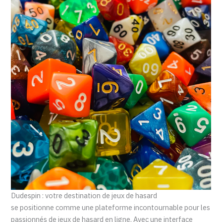
Dudespin : votre destination de jeux de hasard
se positionne comme une plateforme incontournable pour les
passionnés de jeux de hasard en ligne. Avec une interface