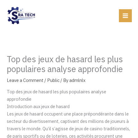
Skip
to
content
Top des jeux de hasard les plus
populaires analyse approfondie
Leave a Comment
/
Public
/ By
admlnlx
Top des jeux de hasard les plus populaires analyse
approfondie
Introduction aux jeux de hasard
Les jeux de hasard occupent une place prépondérante dans le
secteur du divertissement, captivant des millions de joueurs à
travers le monde. Qu’il s’agisse de jeux de casino traditionnels,
de paris sportifs ou de loteries, ces activités procurent une