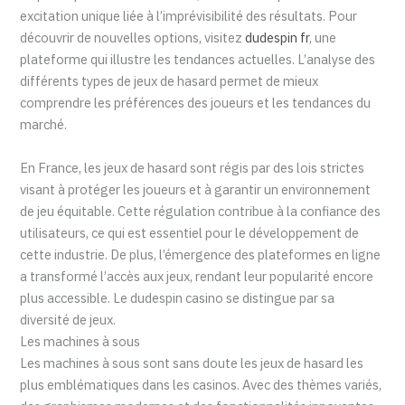
excitation unique liée à l’imprévisibilité des résultats. Pour
découvrir de nouvelles options, visitez
dudespin fr
, une
plateforme qui illustre les tendances actuelles. L’analyse des
différents types de jeux de hasard permet de mieux
comprendre les préférences des joueurs et les tendances du
marché.
En France, les jeux de hasard sont régis par des lois strictes
visant à protéger les joueurs et à garantir un environnement
de jeu équitable. Cette régulation contribue à la confiance des
utilisateurs, ce qui est essentiel pour le développement de
cette industrie. De plus, l’émergence des plateformes en ligne
a transformé l’accès aux jeux, rendant leur popularité encore
plus accessible. Le dudespin casino se distingue par sa
diversité de jeux.
Les machines à sous
Les machines à sous sont sans doute les jeux de hasard les
plus emblématiques dans les casinos. Avec des thèmes variés,