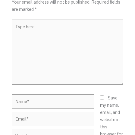
Your email address will not be published.
Required fields
are marked
*
Type
here..
Name*
Save
my name,
email, and
Email*
website in
this
Website
browser for