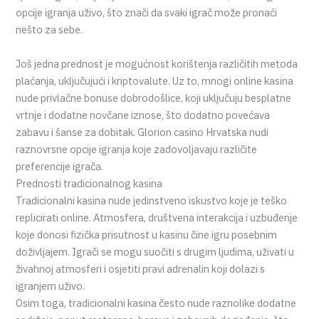
opcije igranja uživo, što znači da svaki igrač može pronaći
nešto za sebe.
Još jedna prednost je mogućnost korištenja različitih metoda
plaćanja, uključujući i kriptovalute. Uz to, mnogi online kasina
nude privlačne bonuse dobrodošlice, koji uključuju besplatne
vrtnje i dodatne novčane iznose, što dodatno povećava
zabavu i šanse za dobitak. Glorion casino Hrvatska nudi
raznovrsne opcije igranja koje zadovoljavaju različite
preferencije igrača.
Prednosti tradicionalnog kasina
Tradicionalni kasina nude jedinstveno iskustvo koje je teško
replicirati online. Atmosfera, društvena interakcija i uzbuđenje
koje donosi fizička prisutnost u kasinu čine igru posebnim
doživljajem. Igrači se mogu suočiti s drugim ljudima, uživati u
živahnoj atmosferi i osjetiti pravi adrenalin koji dolazi s
igranjem uživo.
Osim toga, tradicionalni kasina često nude raznolike dodatne