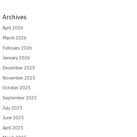
Archives
April 2026
March 2026
February 2026
January 2026
December 2025
November 2025
October 2025
September 2025
July 2025
June 2025
April 2025