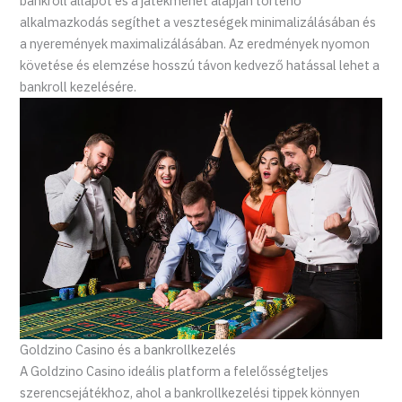
bankroll állapot és a játékmenet alapján történő
alkalmazkodás segíthet a veszteségek minimalizálásában és
a nyeremények maximalizálásában. Az eredmények nyomon
követése és elemzése hosszú távon kedvező hatással lehet a
bankroll kezelésére.
Goldzino Casino és a bankrollkezelés
A Goldzino Casino ideális platform a felelősségteljes
szerencsejátékhoz, ahol a bankrollkezelési tippek könnyen