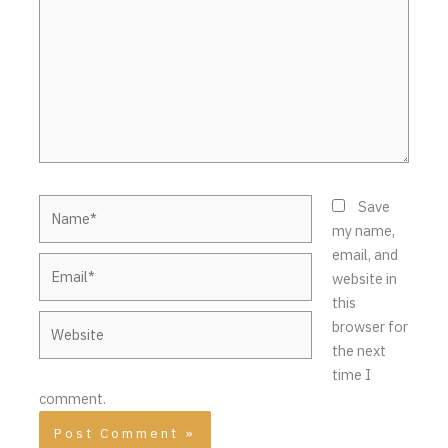
Name*
Save
my name,
email, and
Email*
website in
this
Website
browser for
the next
time I
comment.