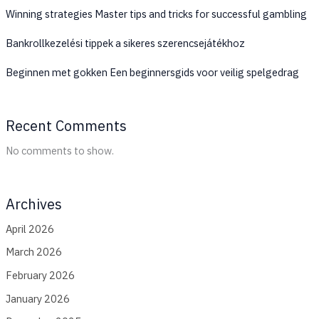
Winning strategies Master tips and tricks for successful gambling
Bankrollkezelési tippek a sikeres szerencsejátékhoz
Beginnen met gokken Een beginnersgids voor veilig spelgedrag
Recent Comments
No comments to show.
Archives
April 2026
March 2026
February 2026
January 2026