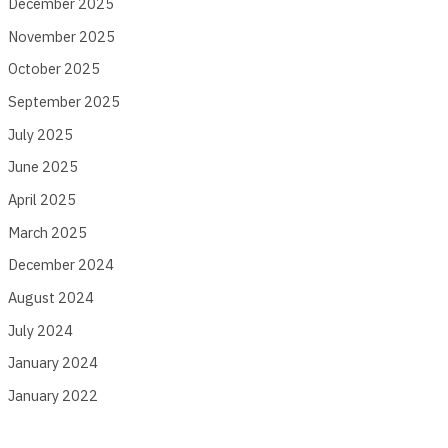
December 2025
November 2025
October 2025
September 2025
July 2025
June 2025
April 2025
March 2025
December 2024
August 2024
July 2024
January 2024
January 2022