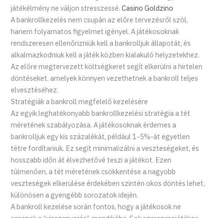
játékélmény ne váljon stresszessé.
Casino Goldzino
A bankrollkezelés nem csupán az előre tervezésről szól,
hanem folyamatos figyelmet igényel. A játékosoknak
rendszeresen ellenőrizniük kell a bankrolljuk állapotát, és
alkalmazkodniuk kell a játék közben kialakuló helyzetekhez.
Az előre megtervezett költségkeret segít elkerülni a hirtelen
döntéseket, amelyek könnyen vezethetnek a bankroll teljes
elvesztéséhez.
Stratégiák a bankroll megfelelő kezelésére
Az egyik leghatékonyabb bankrollkezelési stratégia a tét
méretének szabályozása. A játékosoknak érdemes a
bankrolljuk egy kis százalékát, például 1-5%-át egyetlen
tétre fordítaniuk. Ez segít minimalizálni a veszteségeket, és
hosszabb időn át élvezhetővé teszi a játékot. Ezen
túlmenően, a tét méretének csökkentése a nagyobb
veszteségek elkerülése érdekében szintén okos döntés lehet,
különösen a gyengébb sorozatok idején.
A bankroll kezelése során fontos, hogy a játékosok ne