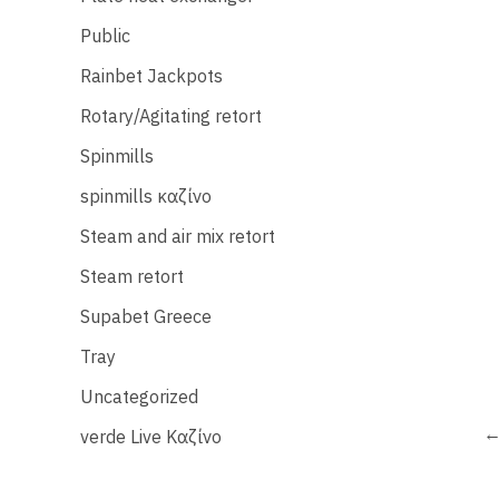
Public
Rainbet Jackpots
Rotary/Agitating retort
Spinmills
spinmills καζίνο
Steam and air mix retort
Steam retort
Supabet Greece
Tray
Uncategorized
verde Live Καζίνο