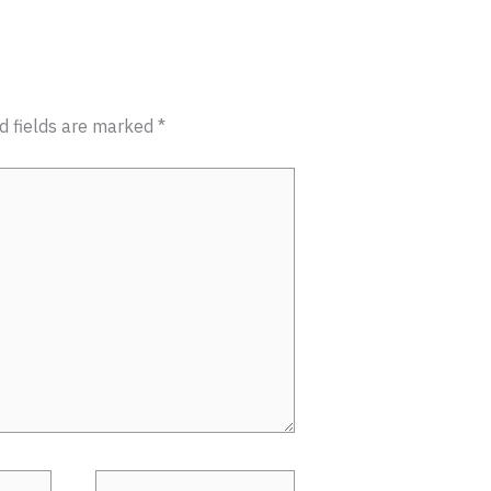
d fields are marked
*
Website