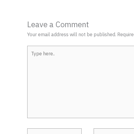
Leave a Comment
Your email address will not be published.
Require
Type
here..
Name*
Email*