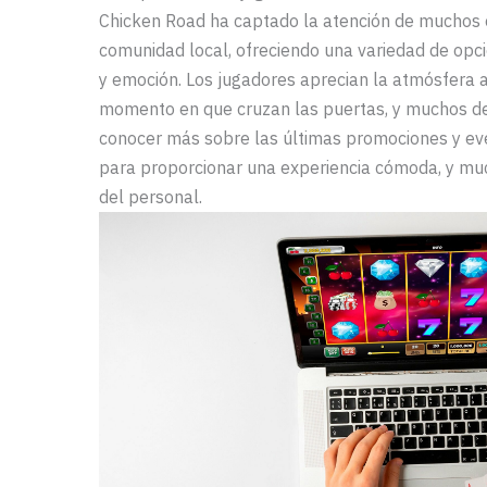
Chicken Road ha captado la atención de muchos e
comunidad local, ofreciendo una variedad de op
y emoción. Los jugadores aprecian la atmósfera 
momento en que cruzan las puertas, y muchos de 
conocer más sobre las últimas promociones y ev
para proporcionar una experiencia cómoda, y mu
del personal.