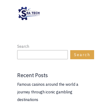
Skip
to
content
Search
Search
Recent Posts
Famous casinos around the world a
journey through iconic gambling
destinations