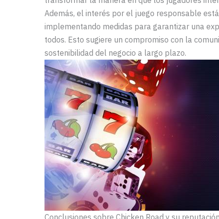
Además, el interés por el juego responsable est
implementando medidas para garantizar una expe
todos. Esto sugiere un compromiso con la comuni
sostenibilidad del negocio a largo plazo.
Conclusiones sobre Chicken Road y su reputació