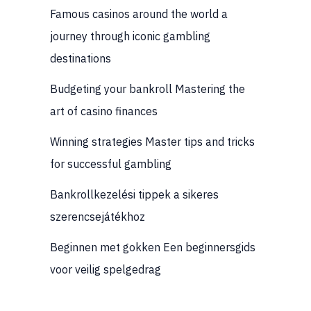
Famous casinos around the world a
journey through iconic gambling
destinations
Budgeting your bankroll Mastering the
art of casino finances
Winning strategies Master tips and tricks
for successful gambling
Bankrollkezelési tippek a sikeres
szerencsejátékhoz
Beginnen met gokken Een beginnersgids
voor veilig spelgedrag