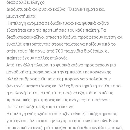
διασφαλίζει έλεγχο.
Διαδικτυακά και φυσικά καζίνο: Πλεονεκτήματα και
μειονεκτήματα
Η επιλογή ανάμεσα σε διαδικτυακά και φυσικά καζίνο
εξαρτάται από τις προτιμήσεις του κάθε παίκτη. Τα
διαδικτυακά καζίνο, όπως το Καζίνο, προσφέρουν άνεση και
ευκολία, επιτρέποντας στους παίκτες να παίζουν από το
σπίτι τους. Με πάνω από 700 παιχνίδια διαθέσιμα, οι
παίκτες έχουν πολλές επιλογές.
Από την άλλη πλευρά, τα φυσικά καζίνο προσφέρουν μια
μοναδική ατμόσφαιρα και την εμπειρία της κοινωνικής
αλληλεπίδρασης. Οι παίκτες μπορούν να απολαύσουν
ζωντανές παραστάσεις και άλλες δραστηριότητες. Ωστόσο,
η επιλογή του σωστού τύπου καζίνο εξαρτάται από τις
προσωπικές προτιμήσεις και τις ανάγκες του καθενός.
Πώς να επιλέξετε αξιόπιστο καζίνο
Η επιλογή ενός αξιόπιστου καζίνο είναι ζωτικής σημασίας
για την ασφάλεια και την ευχαρίστηση των παικτών. Είναι
σημαντικό να αναζητάτε καζίνο που διαθέτουν άδειες, καλές