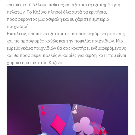
κριτικές από άλλους παίκτες και αξιόπιστη εξυπηρέτηση
πελατών. Το Καζίνο πληροί όλα αυτά τα κριτήρια,
προσφέροντας μια ασφαλή και ευχάριστη εμπειρία
παιχνιδιού.
Επιπλέον, πρέπει να εξετάσετε τα προσφερόμενα μπόνους
και τις προσφορές, καθώς και την ποικιλία παιχνιδιών. Μια
ευρεία γκάμα παιχνιδιών θα σας κρατήσει ενδιαφερόμενους
και θα προσφέρει πολλές ευκαιρίες για κέρδη, κάτι που είναι
χαρακτηριστικό του Καζίνο.