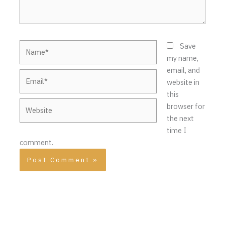
Name*
Save
my name,
email, and
Email*
website in
this
Website
browser for
the next
time I
comment.