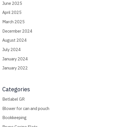
June 2025
April 2025
March 2025
December 2024
August 2024
July 2024
January 2024
January 2022
Categories
Betlabel GR
Blower for can and pouch
Bookkeeping
Bruno Casino Slots