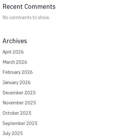
Recent Comments
No comments to show.
Archives
April 2026
March 2026
February 2026
January 2026
December 2025
November 2025
October 2025
September 2025
July 2025