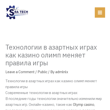
Skip
to
content
Технологии в азартных играх
как казино олимп меняет
правила игры
Leave a Comment
/
Public
/ By
admlnlx
Технологии в азартных играх как казино олимп меняет
правила игры
Современные технологии в азартных играх
В последние годы технологии значительно изменили мир
азартных игр. Онлайн-казино, такие как
Olymp casino
,