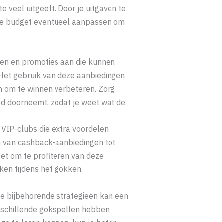
 veel uitgeeft. Door je uitgaven te
 je budget eventueel aanpassen om
sen en promoties aan die kunnen
. Het gebruik van deze aanbiedingen
en om te winnen verbeteren. Zorg
ed doorneemt, zodat je weet wat de
 VIP-clubs die extra voordelen
n van cashback-aanbiedingen tot
et om te profiteren van deze
ken tijdens het gokken.
de bijbehorende strategieën kan een
Verschillende gokspellen hebben