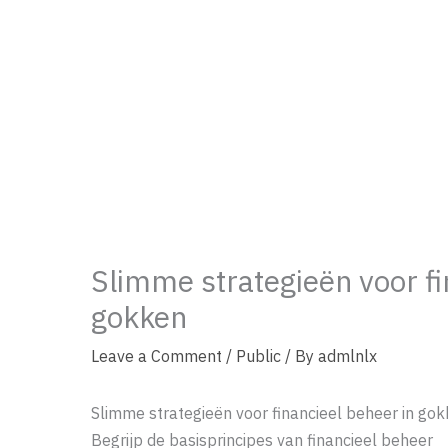
Slimme strategieën voor fi
gokken
Leave a Comment
/
Public
/ By
admlnlx
Slimme strategieën voor financieel beheer in go
Begrijp de basisprincipes van financieel beheer