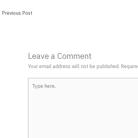
←
Previous Post
Leave a Comment
Your email address will not be published.
Require
Type
here..