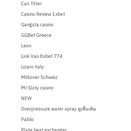
Can Tilter
Casino Review 1xbet
Gangsta casino
GGBet Greece
Leon
Link Vao 8xbet 774
Lizaro italy
Millioner Schweiz
Mr Sloty casino
NEW
Overpressure water spray ดูเพื่มเติม
Pablic
Plate heat exchanger