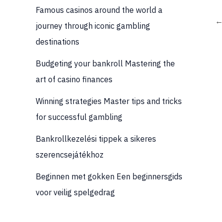
Famous casinos around the world a
journey through iconic gambling
destinations
Budgeting your bankroll Mastering the
art of casino finances
Winning strategies Master tips and tricks
for successful gambling
Bankrollkezelési tippek a sikeres
szerencsejátékhoz
Beginnen met gokken Een beginnersgids
voor veilig spelgedrag