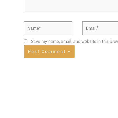
Name*
Email*
Save my name, email, and website in this bro