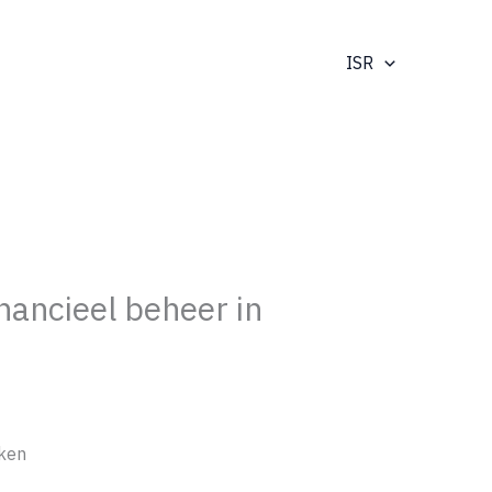
ISR
nancieel beheer in
kken