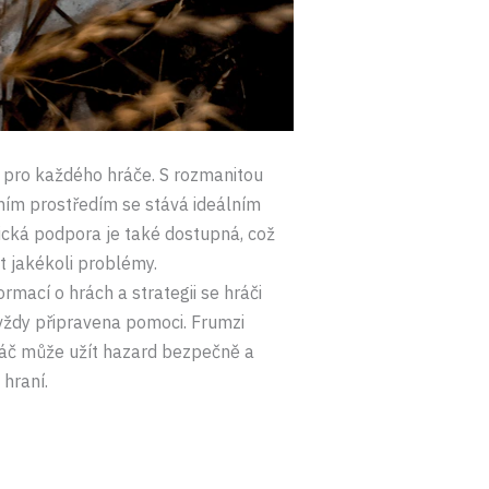
ku pro každého hráče. S rozmanitou
ím prostředím se stává ideálním
ická podpora je také dostupná, což
it jakékoli problémy.
mací o hrách a strategii se hráči
vždy připravena pomoci. Frumzi
hráč může užít hazard bezpečně a
 hraní.