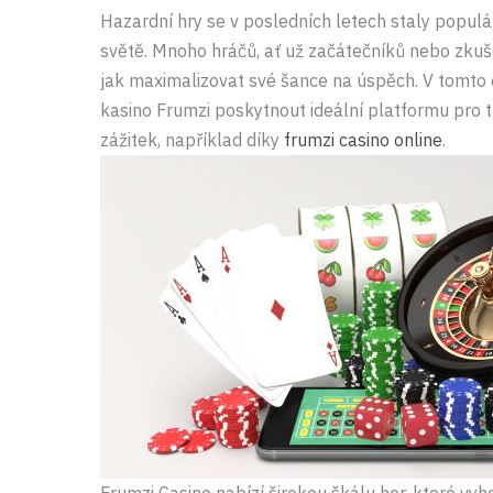
Hazardní hry se v posledních letech staly popul
světě. Mnoho hráčů, ať už začátečníků nebo zkuš
jak maximalizovat své šance na úspěch. V tomto
kasino Frumzi poskytnout ideální platformu pro
zážitek, například díky
frumzi casino online
.