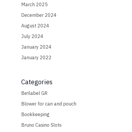
March 2025
December 2024
August 2024
July 2024
January 2024
January 2022
Categories
Betlabel GR
Blower for can and pouch
Bookkeeping
Bruno Casino Slots