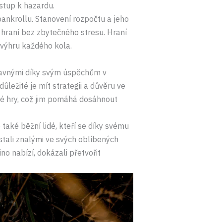
stup k hazardu.
ankrollu. Stanovení rozpočtu a jeho
 hraní bez zbytečného stresu. Hraní
 výhru každého kola.
slavnými díky svým úspěchům v
důležité je mít strategii a důvěru ve
čité hry, což jim pomáhá dosáhnout
 také běžní lidé, kteří se díky svému
stali znalými ve svých oblíbených
ino nabízí, dokázali přetvořit