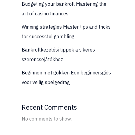
Budgeting your bankroll Mastering the
art of casino finances
Winning strategies Master tips and tricks
for successful gambling
Bankrollkezelési tippek a sikeres
szerencsejátékhoz
Beginnen met gokken Een beginnersgids
voor veilig spelgedrag
Recent Comments
No comments to show.