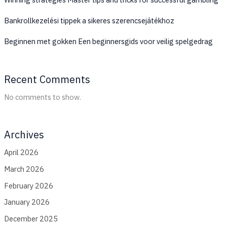
Bankrollkezelési tippek a sikeres szerencsejátékhoz
Beginnen met gokken Een beginnersgids voor veilig spelgedrag
Recent Comments
No comments to show.
Archives
April 2026
March 2026
February 2026
January 2026
December 2025