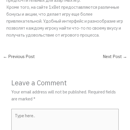
предпочтительных для азартных игр.
Кроме того, на сайте 1xBet предоставляются различные
бонусы и акции, что делает игру еще более
привлекательной. Удобный интерфейс и разнообразие игр
позволят каждому игроку найти что-то по своему вкусу и
получать удовольствие от игрового процесса.
←
Previous Post
Next Post
→
Leave a Comment
Your email address will not be published.
Required fields
are marked
*
Type
here..