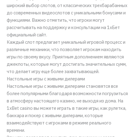
широкий выбор слотов, от классических трехбарабанных
до современных видеослотов с уникальными бонусами и
функциями. Важно отметить, что игроки могут
рассчитывать на поддержку и консультации на 1хБет
официальный сайт.
Каждый слот предлагает уникальный игровой процесс и
различные механики, что позволяет игрокам находить
игры по своему вкусу. Приятным дополнением являются
джекпоты, которые могут достигать значительных сумм,
что делает игру еще более захватывающей.
Настольные игры с живыми дилерами
Настольные игры с живыми дилерами становятся все
более популярными благодаря возможности погрузиться
в атмосферу настоящего казино, не выходя из дома. На
1xBet casino вы можете играть в такие игры, как рулетка,
баккара и покер с живыми дилерами, которые
взаимодействуют с игроками в режиме реального
времени.