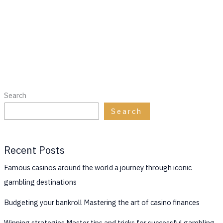
Search
Search
Recent Posts
Famous casinos around the world a journey through iconic
gambling destinations
Budgeting your bankroll Mastering the art of casino finances
Winning strategies Master tips and tricks for successful gambling