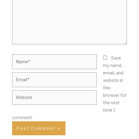
Name*
Save
my name,
email, and
Email*
website in
this
Website
browser for
the next
time I
comment.