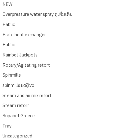
NEW
Overpressure water spray ดูเพื่มเติม
Pablic
Plate heat exchanger
Public
Rainbet Jackpots
Rotary/Agitating retort
Spinmills
spinmills καζίνο
Steam and air mix retort
Steam retort
Supabet Greece
Tray
Uncategorized