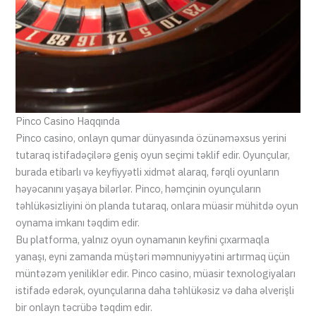
Pinco Casino Haqqında
Pinco casino, onlayn qumar dünyasında özünəməxsus yerini
tutaraq istifadəçilərə geniş oyun seçimi təklif edir. Oyunçular,
burada etibarlı və keyfiyyətli xidmət alaraq, fərqli oyunların
həyəcanını yaşaya bilərlər. Pinco, həmçinin oyunçuların
təhlükəsizliyini ön planda tutaraq, onlara müasir mühitdə oyun
oynama imkanı təqdim edir.
Bu platforma, yalnız oyun oynamanın keyfini çıxarmaqla
yanaşı, eyni zamanda müştəri məmnuniyyətini artırmaq üçün
müntəzəm yeniliklər edir. Pinco casino, müasir texnologiyaları
istifadə edərək, oyunçularına daha təhlükəsiz və daha əlverişli
bir onlayn təcrübə təqdim edir.