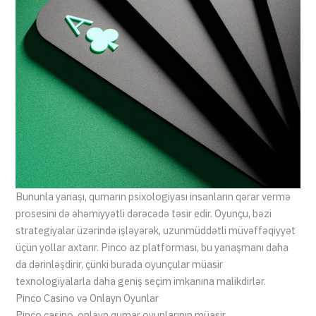
Bununla yanaşı, qumarın psixologiyası insanların qərar vermə
prosesini də əhəmiyyətli dərəcədə təsir edir. Oyunçu, bəzi
strategiyalar üzərində işləyərək, uzunmüddətli müvəffəqiyyət
üçün yollar axtarır. Pinco az platforması, bu yanaşmanı daha
da dərinləşdirir, çünki burada oyunçular müasir
texnologiyalarla daha geniş seçim imkanına malikdirlər.
Pinco Casino və Onlayn Oyunlar
Pinco casino, onlayn qumar oyunlarının müasir