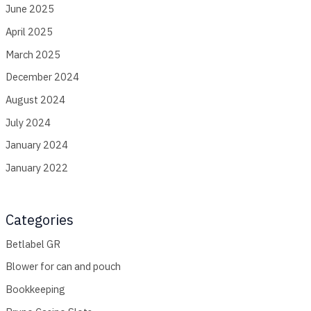
June 2025
April 2025
March 2025
December 2024
August 2024
July 2024
January 2024
January 2022
Categories
Betlabel GR
Blower for can and pouch
Bookkeeping