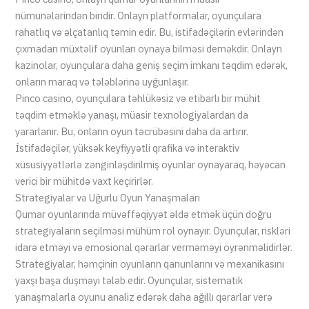
nümunələrindən biridir. Onlayn platformalar, oyunçulara
rahatlıq və əlçatanlıq təmin edir. Bu, istifadəçilərin evlərindən
çıxmadan müxtəlif oyunları oynaya bilməsi deməkdir. Onlayn
kazinolar, oyunçulara daha geniş seçim imkanı təqdim edərək,
onların maraq və tələblərinə uyğunlaşır.
Pinco casino, oyunçulara təhlükəsiz və etibarlı bir mühit
təqdim etməklə yanaşı, müasir texnologiyalardan da
yararlanır. Bu, onların oyun təcrübəsini daha da artırır.
İstifadəçilər, yüksək keyfiyyətli qrafika və interaktiv
xüsusiyyətlərlə zənginləşdirilmiş oyunlar oynayaraq, həyəcan
verici bir mühitdə vaxt keçirirlər.
Strategiyalar və Uğurlu Oyun Yanaşmaları
Qumar oyunlarında müvəffəqiyyət əldə etmək üçün doğru
strategiyaların seçilməsi mühüm rol oynayır. Oyunçular, riskləri
idarə etməyi və emosional qərarlar verməməyi öyrənməlidirlər.
Strategiyalar, həmçinin oyunların qanunlarını və mexanikasını
yaxşı başa düşməyi tələb edir. Oyunçular, sistematik
yanaşmalarla oyunu analiz edərək daha ağıllı qərarlar verə