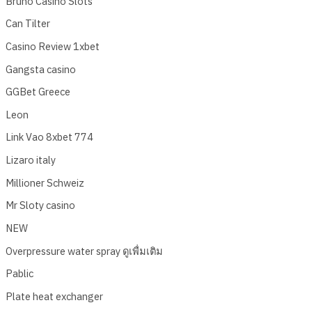
Bruno Casino Slots
Can Tilter
Casino Review 1xbet
Gangsta casino
GGBet Greece
Leon
Link Vao 8xbet 774
Lizaro italy
Millioner Schweiz
Mr Sloty casino
NEW
Overpressure water spray ดูเพื่มเติม
Pablic
Plate heat exchanger