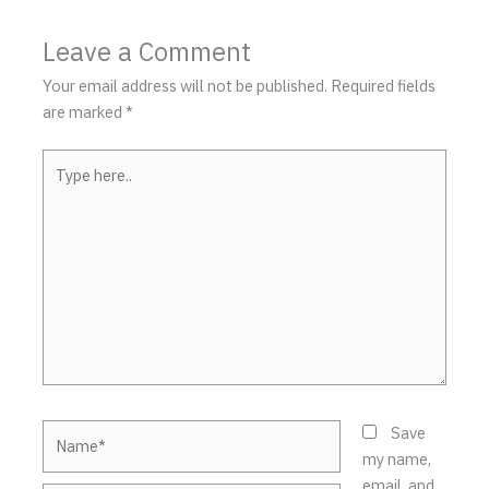
Leave a Comment
Your email address will not be published.
Required fields
are marked
*
Type
here..
Name*
Save
my name,
email, and