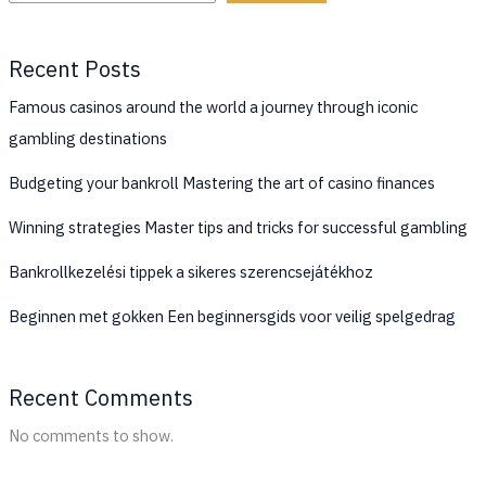
Recent Posts
Famous casinos around the world a journey through iconic
gambling destinations
Budgeting your bankroll Mastering the art of casino finances
Winning strategies Master tips and tricks for successful gambling
Bankrollkezelési tippek a sikeres szerencsejátékhoz
Beginnen met gokken Een beginnersgids voor veilig spelgedrag
Recent Comments
No comments to show.