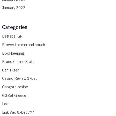
January 2022
Categories
Betlabel GR
Blower for can and pouch
Bookkeeping
Bruno Casino Slots
Can Tilter
Casino Review 1xbet
Gangsta casino
GGBet Greece
Leon
Link Vao 8xbet 774