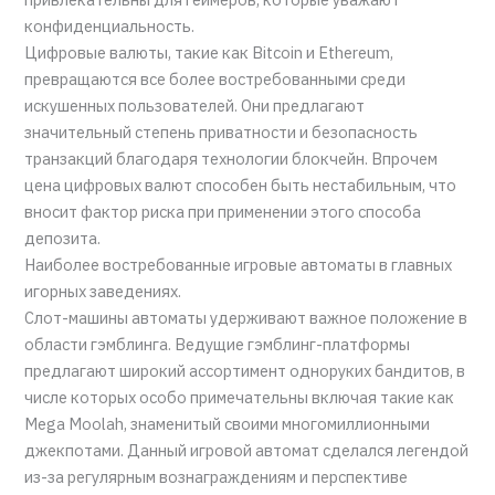
конфиденциальность.
Цифровые валюты, такие как Bitcoin и Ethereum,
превращаются все более востребованными среди
искушенных пользователей. Они предлагают
значительный степень приватности и безопасность
транзакций благодаря технологии блокчейн. Впрочем
цена цифровых валют способен быть нестабильным, что
вносит фактор риска при применении этого способа
депозита.
Наиболее востребованные игровые автоматы в главных
игорных заведениях.
Слот-машины автоматы удерживают важное положение в
области гэмблинга. Ведущие гэмблинг-платформы
предлагают широкий ассортимент одноруких бандитов, в
числе которых особо примечательны включая такие как
Mega Moolah, знаменитый своими многомиллионными
джекпотами. Данный игровой автомат сделался легендой
из-за регулярным вознаграждениям и перспективе