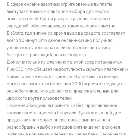
В сфере онлайн-азартных игр мгновенные выплаты
выступают важным фактором выбора для многих
пользователей. Среди распространённых игорных
заведений, обеспечивающих такие условия, заметно
BitStarz, где типичное время вывода средств составляет
всего 10 минут. Это самое онлайн-казино получило
уверенность пользователей благодаря не только
быстроте транзакций, но и выбору игр.
Дополнительно из флагманом в этой сфере становится
PlayOJO, что обещает недоступность скрытых платежей и
моментальные выводы средств. В этом месте геймеры
могут наслаждаться более чем 3000 играми из ведущих
разработчиков, что делает его привлекательным для
широкого круга пользователей.
Также необходимо вспомнить 1х бет, прославленное
своими промоакциями и бонусами. Данное игровой дом
предлагает не только оперативные выплаты, но и
разнообразный выбор методов снятия денег, включая
цифровые кошельки и переводы через банк. Такой метод