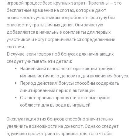
игровой процесс безо крупных затрат. Фриспины — это
бесплатные вращения на слотах, которые дают
возможность участникам попробовать фортуну без
опасности утраты личных денег. Они зачастую
добавляются в начальные комплекты для первых
участников и могут ограничиваться определенными
слотами.
В случае, если говорят об бонусах для начинающих,
следует учитывать эти детали:
Наименьший взнос: некоторые акции требуют
минималистичного депозита для включения бонуса.
Период действия: бонусы способны содержать
лимитированный период активации.
Ставка: правила прокрутки, которые нужно
соблюсти для вывода выигрышей.
Эксплуатация этих бонусов способно значительно
увеличить возможности на джекпот. Однако следует
вдумчиво просматривать правила, для того чтобы