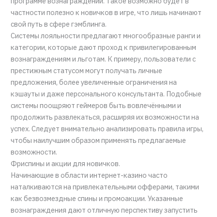
программе вознаграждений. Такое возможно будет в
частности полезно к новичков в игре, что лишь начинают
свой путь в сфере гэмблинга.
Системы лояльности предлагают многообразные ранги и
категории, которые дают проход к привилегированным
вознаграждениям и льготам. К примеру, пользователи с
престижным статусом могут получать личные
предложения, более увеличенные ограничения на
кэшауты и даже персонального консультанта. Подобные
системы поощряют геймеров быть вовлечёнными и
продолжить развлекаться, расширяя их возможности на
успех. Следует внимательно анализировать правила игры,
чтобы наилучшим образом применять предлагаемые
возможности.
Фриспины и акции для новичков.
Начинающие в области интернет-казино часто
наталкиваются на привлекательными офферами, такими
как безвозмездные спины и промоакции. Указанные
вознаграждения дают отличную перспективу запустить