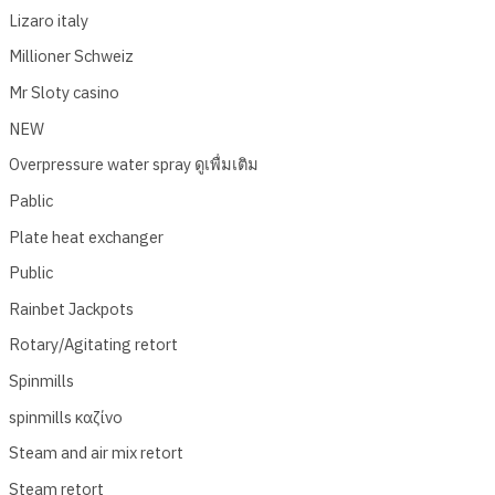
Lizaro italy
Millioner Schweiz
Mr Sloty casino
NEW
Overpressure water spray ดูเพื่มเติม
Pablic
Plate heat exchanger
Public
Rainbet Jackpots
Rotary/Agitating retort
Spinmills
spinmills καζίνο
Steam and air mix retort
Steam retort