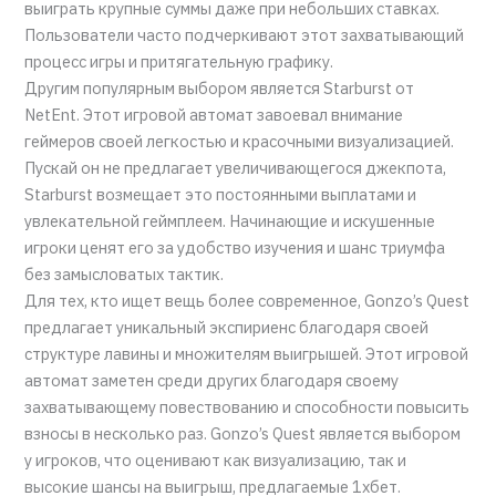
выиграть крупные суммы даже при небольших ставках.
Пользователи часто подчеркивают этот захватывающий
процесс игры и притягательную графику.
Другим популярным выбором является Starburst от
NetEnt. Этот игровой автомат завоевал внимание
геймеров своей легкостью и красочными визуализацией.
Пускай он не предлагает увеличивающегося джекпота,
Starburst возмещает это постоянными выплатами и
увлекательной геймплеем. Начинающие и искушенные
игроки ценят его за удобство изучения и шанс триумфа
без замысловатых тактик.
Для тех, кто ищет вещь более современное, Gonzo’s Quest
предлагает уникальный экспириенс благодаря своей
структуре лавины и множителям выигрышей. Этот игровой
автомат заметен среди других благодаря своему
захватывающему повествованию и способности повысить
взносы в несколько раз. Gonzo’s Quest является выбором
у игроков, что оценивают как визуализацию, так и
высокие шансы на выигрыш, предлагаемые 1хбет.