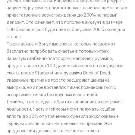
увлекательные слоты. Например, определенные ресурсы,
например, joy casino, предоставляют начинающим игрокам
приветственные вознаграждения до 200% на первый
депозит. Это означает, что пополнив аккаунт в размере
100 баксов, игрок будет иметь бонусные 200 баксов для
ставок.
Также важны и бонусные спины, которые позволяют
бесплатно попробовать счастье в топовых играх.
Зачастую гэмблинг-платформы, например joycasino,
предоставляют до 100 дармовых спинов на популярные
слоты, вроде Starburst или
joy casino
Book of Dead.
Указанные премии не просто расширяют шансы на
выигрыш, но и предоставляют шанс познакомиться с
ассортиментом игр без крупных инвестиций.
Помимо, того, следует обратить внимание на программы
лояльности. Частые геймеры могут получать кэшбэк
вплоть до 10% от утраченных сумм или эксклюзивные
турниры с значительными денежными призами. Эти
предложения делают развлечение не только