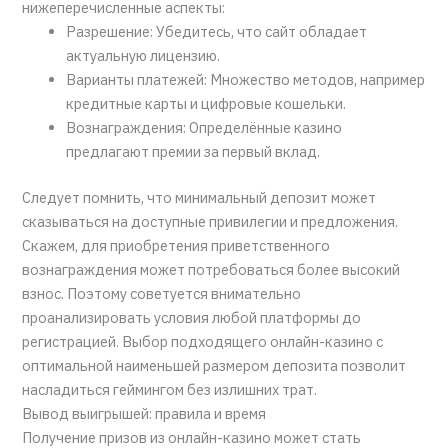
нижеперечисленные аспекты:
Разрешение: Убедитесь, что сайт обладает
актуальную лицензию.
Варианты платежей: Множество методов, например
кредитные карты и цифровые кошельки.
Вознаграждения: Определённые казино
предлагают премии за первый вклад.
Следует помнить, что минимальный депозит может
сказываться на доступные привилегии и предложения.
Скажем, для приобретения приветственного
вознаграждения может потребоваться более высокий
взнос. Поэтому советуется внимательно
проанализировать условия любой платформы до
регистрацией. Выбор подходящего онлайн-казино с
оптимальной наименьшей размером депозита позволит
насладиться геймингом без излишних трат.
Вывод выигрышей: правила и время
Получение призов из онлайн-казино может стать