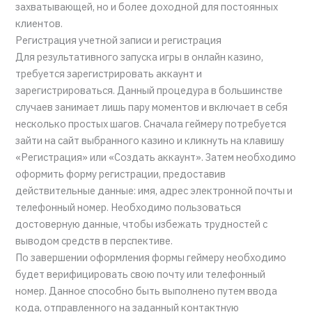
захватывающей, но и более доходной для постоянных
клиентов.
Регистрация учетной записи и регистрация
Для результативного запуска игры в онлайн казино,
требуется зарегистрировать аккаунт и
зарегистрироваться. Данный процедура в большинстве
случаев занимает лишь пару моментов и включает в себя
несколько простых шагов. Сначала геймеру потребуется
зайти на сайт выбранного казино и кликнуть на клавишу
«Регистрация» или «Создать аккаунт». Затем необходимо
оформить форму регистрации, предоставив
действительные данные: имя, адрес электронной почты и
телефонный номер. Необходимо пользоваться
достоверную данные, чтобы избежать трудностей с
выводом средств в перспективе.
По завершении оформления формы геймеру необходимо
будет верифицировать свою почту или телефонный
номер. Данное способно быть выполнено путем ввода
кода, отправленного на заданный контактную