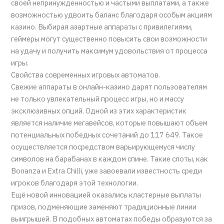
своей непринужденностью и частыми выплатами, а также
возможностью удвоить баланс благодаря особым акциям
казино. Выбирая азартные аппараты с привилегиями,
геймеры могут существенно повысить свои возможности
на удачу и получить максимум удовольствия от процесса
игры.
Свойства современных игровых автоматов.
Свежие аппараты в онлайн-казино дарят пользователям
не только увлекательный процесс игры, но и массу
эксклюзивных опций. Одной из этих характеристик
является наличие мегавейсов, которые повышают объем
потенциальных победных сочетаний до 117 649. Такое
осуществляется посредством варьирующемуся числу
символов на барабанах в каждом спине. Такие слоты, как
Bonanza и Extra Chilli, уже завоевали известность среди
игроков благодаря этой технологии.
Ещё новой инновацией оказались кластерные выплаты
призов, подменяющие заменяют традиционные линии
выигрышей. В подобных автоматах победы образуются за