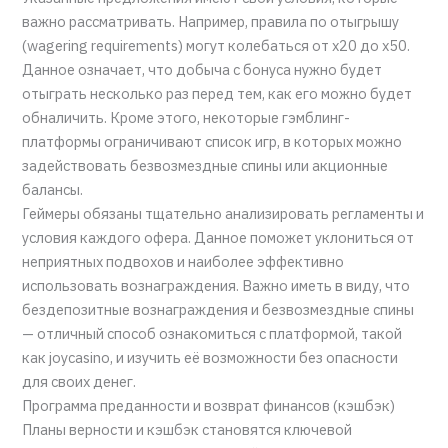
важно рассматривать. Например, правила по отыгрышу
(wagering requirements) могут колебаться от x20 до x50.
Данное означает, что добыча с бонуса нужно будет
отыграть несколько раз перед тем, как его можно будет
обналичить. Кроме этого, некоторые гэмблинг-
платформы ограничивают список игр, в которых можно
задействовать безвозмездные спины или акционные
балансы.
Геймеры обязаны тщательно анализировать регламенты и
условия каждого офера. Данное поможет уклониться от
неприятных подвохов и наиболее эффективно
использовать вознаграждения. Важно иметь в виду, что
бездепозитные вознаграждения и безвозмездные спины
— отличный способ ознакомиться с платформой, такой
как joycasino, и изучить её возможности без опасности
для своих денег.
Программа преданности и возврат финансов (кэшбэк)
Планы верности и кэшбэк становятся ключевой