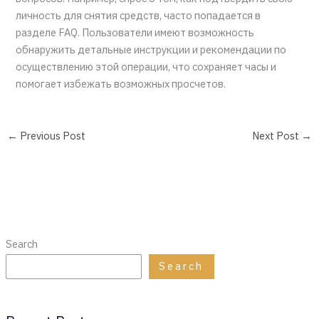
личность для снятия средств, часто попадается в
разделе FAQ. Пользователи имеют возможность
обнаружить детальные инструкции и рекомендации по
осуществлению этой операции, что сохраняет часы и
помогает избежать возможных просчетов.
←
Previous Post
Next Post
→
Search
Search