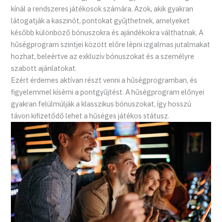
kínál a rendszeres játékosok számára. Azok, akik gyakran
látogatják a kaszinót, pontokat gyűjthetnek, amelyeket
később különböző bónuszokra és ajándékokra válthatnak. A
hűségprogram szintjei között előre lépni izgalmas jutalmakat
hozhat, beleértve az exkluzív bónuszokat és a személyre
szabott ajánlatokat.
Ezért érdemes aktívan részt venni a hűségprogramban, és
figyelemmel kísérni a pontgyűjtést. A hűségprogram előnyei
gyakran felülmúlják a klasszikus bónuszokat, így hosszú
távon kifizetődő lehet a hűséges játékos státusz.