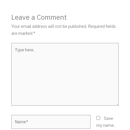
Leave a Comment
Your email address will not be published.
Required fields
are marked
*
Type
here..
Name*
Save
my name,