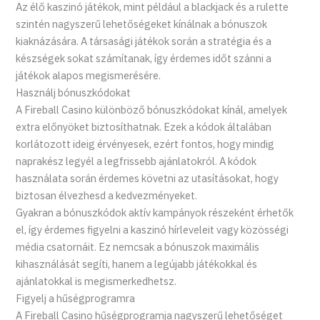
Az élő kaszinó játékok, mint például a blackjack és a rulette
szintén nagyszerű lehetőségeket kínálnak a bónuszok
kiaknázására. A társasági játékok során a stratégia és a
készségek sokat számítanak, így érdemes időt szánni a
játékok alapos megismerésére.
Használj bónuszkódokat
A Fireball Casino különböző bónuszkódokat kínál, amelyek
extra előnyöket biztosíthatnak. Ezek a kódok általában
korlátozott ideig érvényesek, ezért fontos, hogy mindig
naprakész legyél a legfrissebb ajánlatokról. A kódok
használata során érdemes követni az utasításokat, hogy
biztosan élvezhesd a kedvezményeket.
Gyakran a bónuszkódok aktív kampányok részeként érhetők
el, így érdemes figyelni a kaszinó hírleveleit vagy közösségi
média csatornáit. Ez nemcsak a bónuszok maximális
kihasználását segíti, hanem a legújabb játékokkal és
ajánlatokkal is megismerkedhetsz.
Figyelj a hűségprogramra
A Fireball Casino hűségprogramja nagyszerű lehetőséget