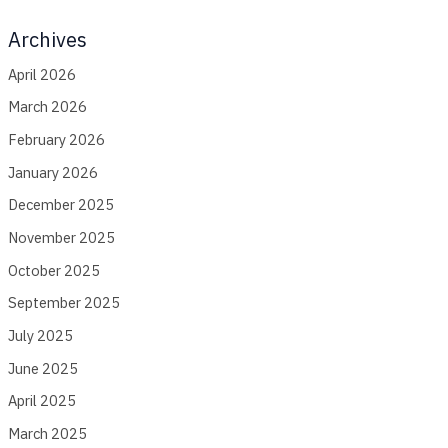
Archives
April 2026
March 2026
February 2026
January 2026
December 2025
November 2025
October 2025
September 2025
July 2025
June 2025
April 2025
March 2025