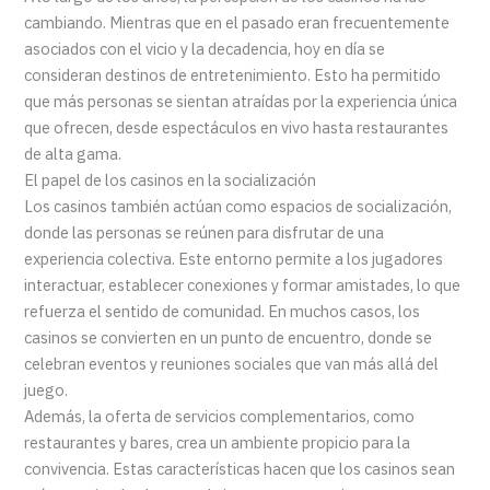
cambiando. Mientras que en el pasado eran frecuentemente
asociados con el vicio y la decadencia, hoy en día se
consideran destinos de entretenimiento. Esto ha permitido
que más personas se sientan atraídas por la experiencia única
que ofrecen, desde espectáculos en vivo hasta restaurantes
de alta gama.
El papel de los casinos en la socialización
Los casinos también actúan como espacios de socialización,
donde las personas se reúnen para disfrutar de una
experiencia colectiva. Este entorno permite a los jugadores
interactuar, establecer conexiones y formar amistades, lo que
refuerza el sentido de comunidad. En muchos casos, los
casinos se convierten en un punto de encuentro, donde se
celebran eventos y reuniones sociales que van más allá del
juego.
Además, la oferta de servicios complementarios, como
restaurantes y bares, crea un ambiente propicio para la
convivencia. Estas características hacen que los casinos sean