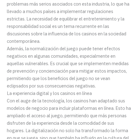
problemas más serios asociados con esta industria, lo que ha
llevado a muchos países a implementar regulaciones
estrictas. La necesidad de equilibrar el entretenimiento y la
responsabilidad social es un tema recurrente en las
discusiones sobre la influencia de los casinos en la sociedad
contemporánea.
Además, la normalización del juego puede tener efectos
negativos en algunas comunidades, especialmente en
aquellas vulnerables. Es crucial que se implementen medidas
de prevención y concienciación para mitigar estos impactos,
permitiendo que los beneficios del juego no se vean
eclipsados por sus consecuencias negativas.
La experiencia digital y los casinos en línea
Con el auge de la tecnología, los casinos han adaptado sus
modelos de negocio para incluir plataformas en línea. Esto ha
ampliado el acceso al juego, permitiendo que más personas
disfruten de la experiencia desde la comodidad de sus
hogares. La digitalización no solo ha transformado la forma
en que se juega, sino que también ha influido en la cultura del