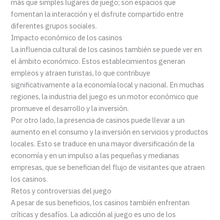
más que simples lugares de juego; son espacios que
fomentan la interacción y el disfrute compartido entre
diferentes grupos sociales.
Impacto económico de los casinos
La influencia cultural de los casinos también se puede ver en
el ámbito económico. Estos establecimientos generan
empleos y atraen turistas, lo que contribuye
significativamente a la economía local y nacional. En muchas
regiones, la industria del juego es un motor económico que
promueve el desarrollo y la inversión.
Por otro lado, la presencia de casinos puede llevar a un
aumento en el consumo y la inversión en servicios y productos
locales. Esto se traduce en una mayor diversificación de la
economía y en un impulso a las pequeñas y medianas
empresas, que se benefician del flujo de visitantes que atraen
los casinos.
Retos y controversias del juego
A pesar de sus beneficios, los casinos también enfrentan
críticas y desafíos. La adicción al juego es uno de los