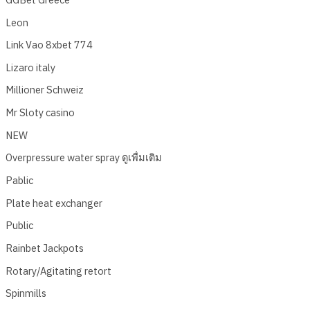
Leon
Link Vao 8xbet 774
Lizaro italy
Millioner Schweiz
Mr Sloty casino
NEW
Overpressure water spray ดูเพื่มเติม
Pablic
Plate heat exchanger
Public
Rainbet Jackpots
Rotary/Agitating retort
Spinmills