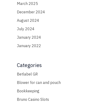
March 2025
December 2024
August 2024
July 2024
January 2024
January 2022
Categories
Betlabel GR
Blower for can and pouch
Bookkeeping
Bruno Casino Slots