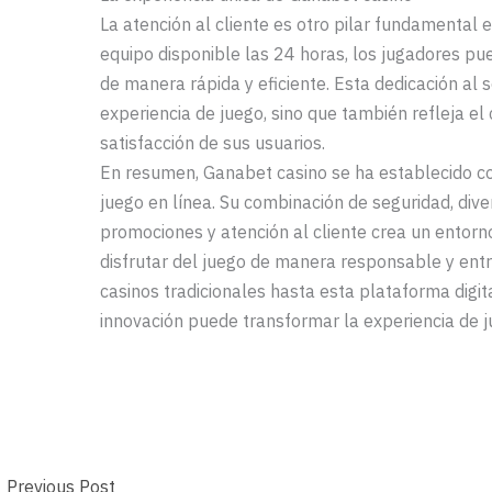
La atención al cliente es otro pilar fundamental
equipo disponible las 24 horas, los jugadores p
de manera rápida y eficiente. Esta dedicación al s
experiencia de juego, sino que también refleja 
satisfacción de sus usuarios.
En resumen, Ganabet casino se ha establecido co
juego en línea. Su combinación de seguridad, dive
promociones y atención al cliente crea un entor
disfrutar del juego de manera responsable y entr
casinos tradicionales hasta esta plataforma digit
innovación puede transformar la experiencia de j
←
Previous Post