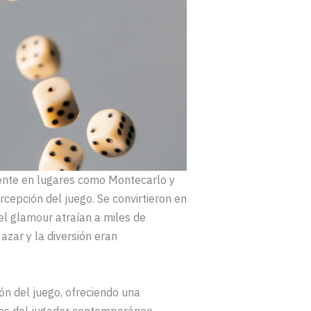
mente en lugares como Montecarlo y
rcepción del juego. Se convirtieron en
 el glamour atraían a miles de
azar y la diversión eran
ón del juego, ofreciendo una