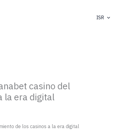
ISR
Ganabet casino del
la era digital
iento de los casinos a la era digital