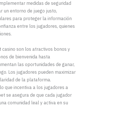
s implementar medidas de seguridad
 un entorno de juego justo,
gulares para proteger la información
nfianza entre los jugadores, quienes
iones.
casino son los atractivos bonos y
onos de bienvenida hasta
umentan las oportunidades de ganar,
uego. Los jugadores pueden maximizar
laridad de la plataforma.
o que incentiva a los jugadores a
bet se asegura de que cada jugador
una comunidad leal y activa en su