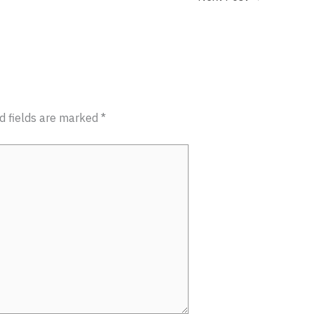
d fields are marked
*