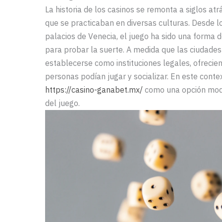
La historia de los casinos se remonta a siglos atr
que se practicaban en diversas culturas. Desde l
palacios de Venecia, el juego ha sido una forma 
para probar la suerte. A medida que las ciudades
establecerse como instituciones legales, ofrecie
personas podían jugar y socializar. En este conte
https://casino-ganabet.mx/
como una opción mode
del juego.