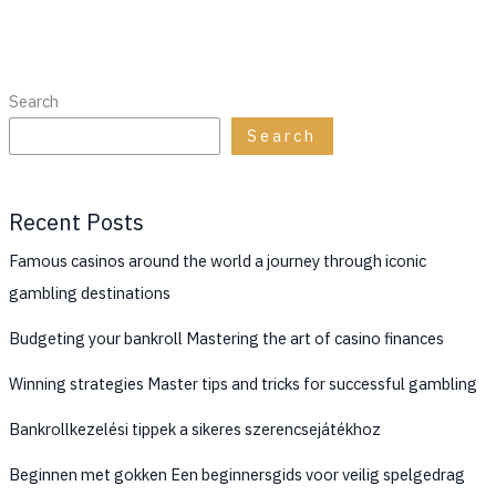
Search
Search
Recent Posts
Famous casinos around the world a journey through iconic
gambling destinations
Budgeting your bankroll Mastering the art of casino finances
Winning strategies Master tips and tricks for successful gambling
Bankrollkezelési tippek a sikeres szerencsejátékhoz
Beginnen met gokken Een beginnersgids voor veilig spelgedrag