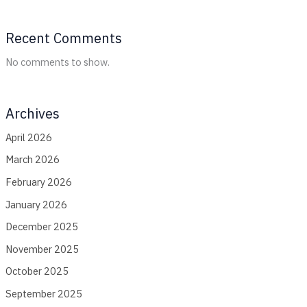
Recent Comments
No comments to show.
Archives
April 2026
March 2026
February 2026
January 2026
December 2025
November 2025
October 2025
September 2025