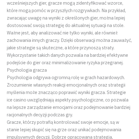
wcześniejszych gier, gracze mogą zidentyfikować wzorce,
które mogą pomóc w przyszłych rozgrywkach. Na przykład,
zwracając uwagę na wyniki z określonych gier, można lepiej
dostosować swoją strategię do aktualnej sytuacji na stole.
Ważne jest, aby analizować nie tylko wyniki, ale również
zachowania innych graczy. Dzięki obserwacji można zauważyć,
jakie strategie są skuteczne, a które przynoszą straty.
Wykorzystanie takich danych pozwala na bardziej efektywne
podejście do gier oraz minimalizowanie ryzyka przegranej.
Psychologia gracza
Psychologia odgrywa ogromną rolę w grach hazardowych.
Zrozumienie własnych reakcji emocjonalnych oraz strategii
myślenia może znacząco poprawić wyniki gracza. Strategie
ice casino uwzględniają aspekty psychologiczne, co pozwala
na lepsze zarządzanie emocjami oraz podejmowanie bardziej
racjonalnych decyzji podczas gry.
Gracze, którzy potrafią kontrolować swoje emocje, są w
stanie lepiej skupić się na grze oraz unikać podejmowania
impulsywnych decyzji. Dobrze opracowana strategia,