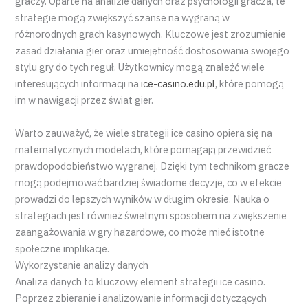
graczy. Oparte na analizie danych oraz psychologii gracza, te
strategie mogą zwiększyć szanse na wygraną w
różnorodnych grach kasynowych. Kluczowe jest zrozumienie
zasad działania gier oraz umiejętność dostosowania swojego
stylu gry do tych reguł. Użytkownicy mogą znaleźć wiele
interesujących informacji na
ice-casino.edu.pl
, które pomogą
im w nawigacji przez świat gier.
Warto zauważyć, że wiele strategii ice casino opiera się na
matematycznych modelach, które pomagają przewidzieć
prawdopodobieństwo wygranej. Dzięki tym technikom gracze
mogą podejmować bardziej świadome decyzje, co w efekcie
prowadzi do lepszych wyników w długim okresie. Nauka o
strategiach jest również świetnym sposobem na zwiększenie
zaangażowania w gry hazardowe, co może mieć istotne
społeczne implikacje.
Wykorzystanie analizy danych
Analiza danych to kluczowy element strategii ice casino.
Poprzez zbieranie i analizowanie informacji dotyczących