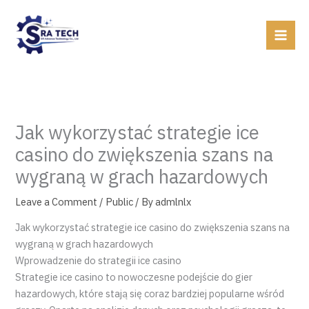
Skip
to
content
Jak wykorzystać strategie ice
casino do zwiększenia szans na
wygraną w grach hazardowych
Leave a Comment
/
Public
/ By
admlnlx
Jak wykorzystać strategie ice casino do zwiększenia szans na
wygraną w grach hazardowych
Wprowadzenie do strategii ice casino
Strategie ice casino to nowoczesne podejście do gier
hazardowych, które stają się coraz bardziej popularne wśród