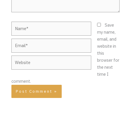
Name*
Save
my name,
email, and
Email*
website in
this
Website
browser for
the next
time I
comment.