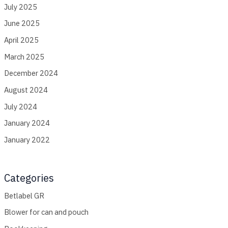
July 2025
June 2025
April 2025
March 2025
December 2024
August 2024
July 2024
January 2024
January 2022
Categories
Betlabel GR
Blower for can and pouch