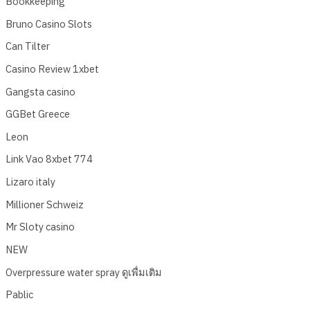
Bookkeeping
Bruno Casino Slots
Can Tilter
Casino Review 1xbet
Gangsta casino
GGBet Greece
Leon
Link Vao 8xbet 774
Lizaro italy
Millioner Schweiz
Mr Sloty casino
NEW
Overpressure water spray ดูเพื่มเติม
Pablic