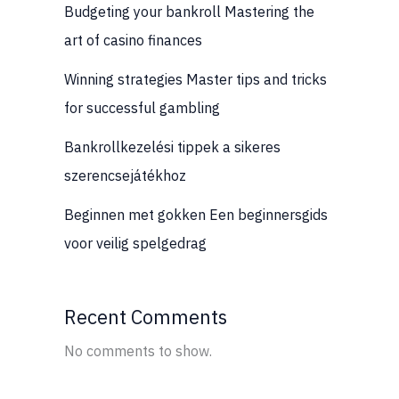
Budgeting your bankroll Mastering the
art of casino finances
Winning strategies Master tips and tricks
for successful gambling
Bankrollkezelési tippek a sikeres
szerencsejátékhoz
Beginnen met gokken Een beginnersgids
voor veilig spelgedrag
Recent Comments
No comments to show.