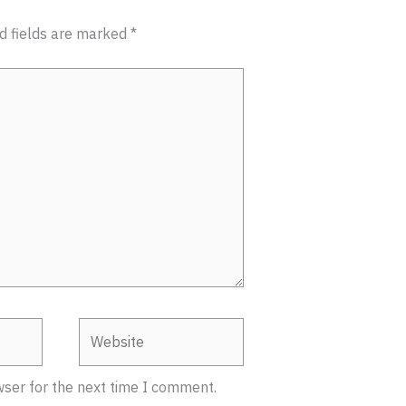
d fields are marked
*
Website
wser for the next time I comment.