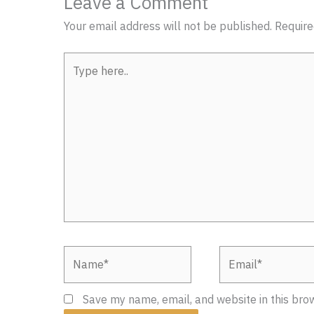
Leave a Comment
Your email address will not be published.
Require
Type
here..
Name*
Email*
Save my name, email, and website in this bro