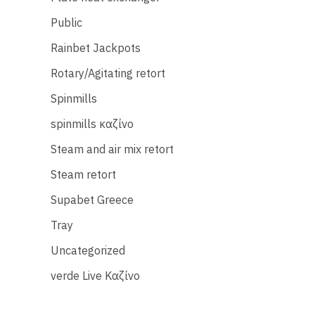
Public
Rainbet Jackpots
Rotary/Agitating retort
Spinmills
spinmills καζίνο
Steam and air mix retort
Steam retort
Supabet Greece
Tray
Uncategorized
verde Live Καζίνο