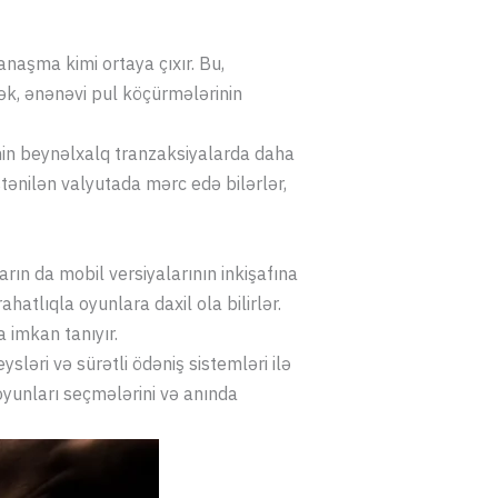
anaşma kimi ortaya çıxır. Bu,
ək, ənənəvi pul köçürmələrinin
nin beynəlxalq tranzaksiyalarda daha
stənilən valyutada mərc edə bilərlər,
arın da mobil versiyalarının inkişafına
ahatlıqla oyunlara daxil ola bilirlər.
imkan tanıyır.
ysləri və sürətli ödəniş sistemləri ilə
 oyunları seçmələrini və anında