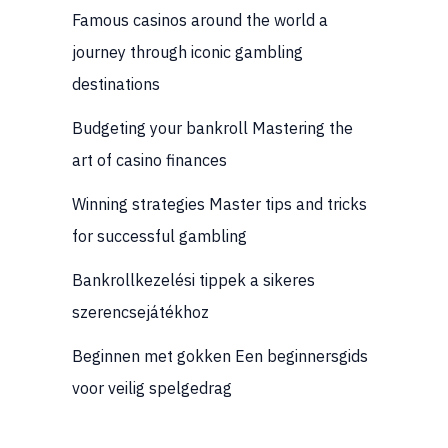
Famous casinos around the world a
journey through iconic gambling
destinations
Budgeting your bankroll Mastering the
art of casino finances
Winning strategies Master tips and tricks
for successful gambling
Bankrollkezelési tippek a sikeres
szerencsejátékhoz
Beginnen met gokken Een beginnersgids
voor veilig spelgedrag