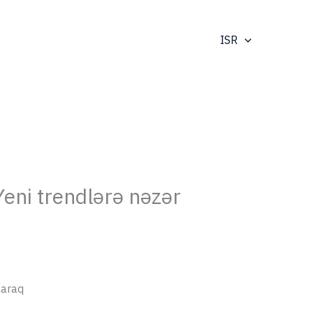
ISR
eni trendlərə nəzər
laraq