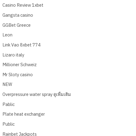
Casino Review 1xbet
Gangsta casino
GGBet Greece
Leon
Link Vao 8xbet 774
Lizaro italy
Millioner Schweiz
Mr Sloty casino
NEW
Overpressure water spray ดูเพื่มเติม
Pablic
Plate heat exchanger
Public
Rainbet Jackpots