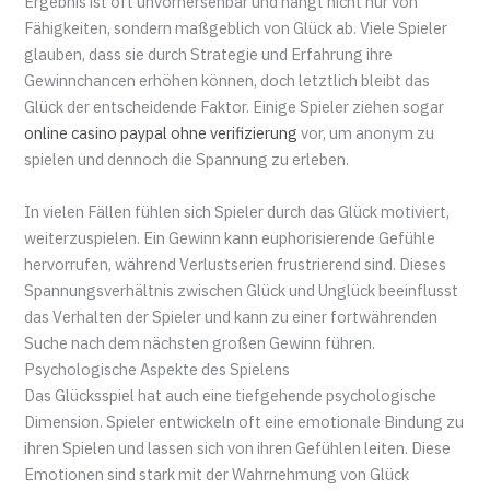
Ergebnis ist oft unvorhersehbar und hängt nicht nur von
Fähigkeiten, sondern maßgeblich von Glück ab. Viele Spieler
glauben, dass sie durch Strategie und Erfahrung ihre
Gewinnchancen erhöhen können, doch letztlich bleibt das
Glück der entscheidende Faktor. Einige Spieler ziehen sogar
online casino paypal ohne verifizierung
vor, um anonym zu
spielen und dennoch die Spannung zu erleben.
In vielen Fällen fühlen sich Spieler durch das Glück motiviert,
weiterzuspielen. Ein Gewinn kann euphorisierende Gefühle
hervorrufen, während Verlustserien frustrierend sind. Dieses
Spannungsverhältnis zwischen Glück und Unglück beeinflusst
das Verhalten der Spieler und kann zu einer fortwährenden
Suche nach dem nächsten großen Gewinn führen.
Psychologische Aspekte des Spielens
Das Glücksspiel hat auch eine tiefgehende psychologische
Dimension. Spieler entwickeln oft eine emotionale Bindung zu
ihren Spielen und lassen sich von ihren Gefühlen leiten. Diese
Emotionen sind stark mit der Wahrnehmung von Glück