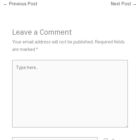
←
Previous Post
Next Post
→
Leave a Comment
Your email address will not be published.
Required fields
are marked
*
Type
here..