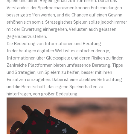
Spiele und deren Regeln genau zu informieren. Durch das
Verständnis der Spielmechanismen können Entscheidungen
besser getroffen werden, und die Chancen auf einen Gewinn
erhöhen sich somit. Strategisches Spielen sollte jedoch immer
mit der Erwartung einhergehen, Verlusten auch gelassen
gegenüberzustehen.
Die Bedeutung von Informationen und Beratung
In der heutigen digitalen Welt ist es einfacher denn je,
Informationen über Glücksspiele und deren Risiken zu finden.
Zahlreiche Plattformen bieten umfassende Beratung, Tipps
und Strategien, um Spielern zu helfen, besser mit ihren
Einsätzen umzugehen. Dabei ist eine objektive Betrachtung
und die Bereitschaft, das eigene Spielverhalten zu
hinterfragen, von großer Bedeutung.