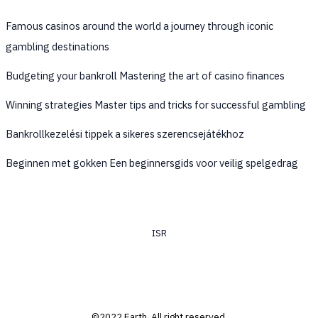
Famous casinos around the world a journey through iconic
gambling destinations
Budgeting your bankroll Mastering the art of casino finances
Winning strategies Master tips and tricks for successful gambling
Bankrollkezelési tippek a sikeres szerencsejátékhoz
Beginnen met gokken Een beginnersgids voor veilig spelgedrag
ISR
©2022 Earth. All right reserved.