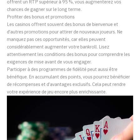
offrent un RTP supérieur à 95 %, vous augmenterez vos
chances de gagner sur le long terme.
Profiter des bonus et promotions
Les casinos offrent souvent des bonus de bienvenue et
d’autres promotions pour attirer de nouveaux joueurs. Ne
manquez pas ces opportunités, car elles peuvent
considérablement augmenter votre bankroll. Lisez
attentivement les conditions des bonus pour comprendre les
exigences de mise avant de vous engager.
Participer à des programmes de fidélité peut aussi être
bénéfique. En accumulant des points, vous pourrez bénéficier
de récompenses et d’avantages exclusifs. Cela peut rendre
votre expérience de jeu encore plus enrichissante.