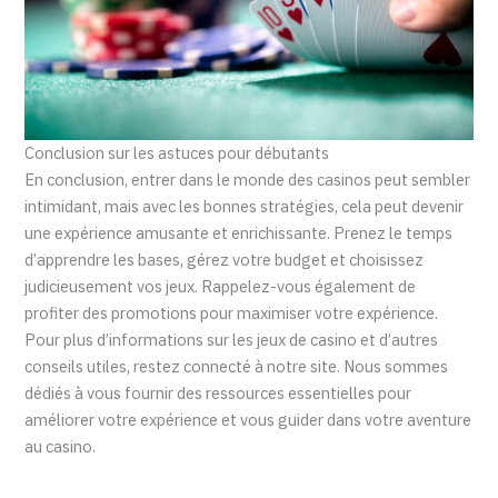
Conclusion sur les astuces pour débutants
En conclusion, entrer dans le monde des casinos peut sembler
intimidant, mais avec les bonnes stratégies, cela peut devenir
une expérience amusante et enrichissante. Prenez le temps
d’apprendre les bases, gérez votre budget et choisissez
judicieusement vos jeux. Rappelez-vous également de
profiter des promotions pour maximiser votre expérience.
Pour plus d’informations sur les jeux de casino et d’autres
conseils utiles, restez connecté à notre site. Nous sommes
dédiés à vous fournir des ressources essentielles pour
améliorer votre expérience et vous guider dans votre aventure
au casino.