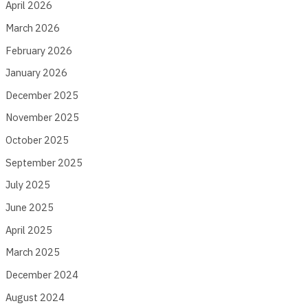
April 2026
March 2026
February 2026
January 2026
December 2025
November 2025
October 2025
September 2025
July 2025
June 2025
April 2025
March 2025
December 2024
August 2024