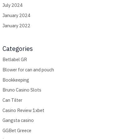
July 2024
January 2024
January 2022
Categories
Betlabel GR
Blower for can and pouch
Bookkeeping
Bruno Casino Slots
Can Tilter
Casino Review 1xbet
Gangsta casino
GGBet Greece