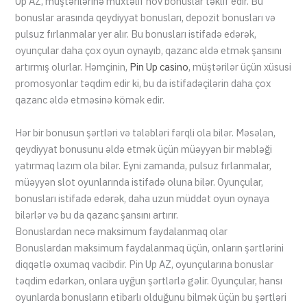
Up AZ, müştərilərinə müxtəlif növ bonuslar təklif edir. Bu
bonuslar arasında qeydiyyat bonusları, depozit bonusları və
pulsuz fırlanmalar yer alır. Bu bonusları istifadə edərək,
oyunçular daha çox oyun oynayıb, qazanc əldə etmək şansını
artırmış olurlar. Həmçinin,
Pin Up casino
, müştərilər üçün xüsusi
promosyonlar təqdim edir ki, bu da istifadəçilərin daha çox
qazanc əldə etməsinə kömək edir.
Hər bir bonusun şərtləri və tələbləri fərqli ola bilər. Məsələn,
qeydiyyat bonusunu əldə etmək üçün müəyyən bir məbləği
yatırmaq lazım ola bilər. Eyni zamanda, pulsuz fırlanmalar,
müəyyən slot oyunlarında istifadə oluna bilər. Oyunçular,
bonusları istifadə edərək, daha uzun müddət oyun oynaya
bilərlər və bu da qazanc şansını artırır.
Bonuslardan necə maksimum faydalanmaq olar
Bonuslardan maksimum faydalanmaq üçün, onların şərtlərini
diqqətlə oxumaq vacibdir. Pin Up AZ, oyunçularına bonuslar
təqdim edərkən, onlara uyğun şərtlərlə gəlir. Oyunçular, hansı
oyunlarda bonusların etibarlı olduğunu bilmək üçün bu şərtləri