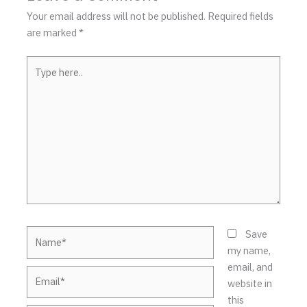
Your email address will not be published.
Required fields
are marked
*
Type
here..
Name*
Save
my name,
email, and
Email*
website in
this