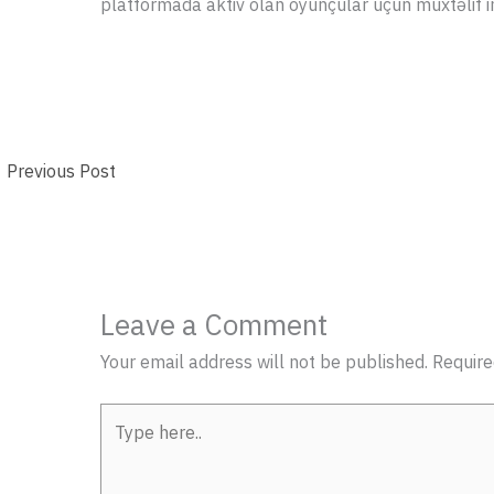
platformada aktiv olan oyunçular üçün müxtəlif i
←
Previous Post
Leave a Comment
Your email address will not be published.
Require
Type
here..