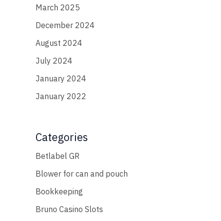
March 2025
December 2024
August 2024
July 2024
January 2024
January 2022
Categories
Betlabel GR
Blower for can and pouch
Bookkeeping
Bruno Casino Slots