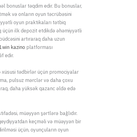
əl bonuslar təqdim edir. Bu bonuslar,
tmək və onların oyun təcrübəsini
yətli oyun praktikaları tətbiq
 üçün ilk depozit etdikdə əhəmiyyətli
 büdcəsini artıraraq daha uzun
1win kazino
platforması
f edir.
xüsusi tədbirlər üçün promociyalar
rma, pulsuz mərclər və daha çoxu
raq, daha yüksək qazanc əldə edə
ifadəsi, müəyyən şərtlərə bağlıdır.
qeydiyyatdan keçməli və müəyyən bir
irilməsi üçün, oyunçuların oyun