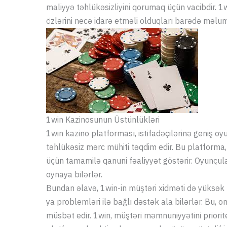
maliyyə təhlükəsizliyini qorumaq üçün vacibdir. 
özlərini necə idarə etməli olduqları barədə məlum
1win Kazinosunun Üstünlükləri
1win kazino platforması, istifadəçilərinə geniş oy
təhlükəsiz mərc mühiti təqdim edir. Bu platforma
üçün tamamilə qanuni fəaliyyət göstərir. Oyunçula
oynaya bilərlər.
Bundan əlavə, 1win-in müştəri xidməti də yüksək key
ya problemləri ilə bağlı dəstək ala bilərlər. Bu, 
müsbət edir. 1win, müştəri məmnuniyyətini priorit