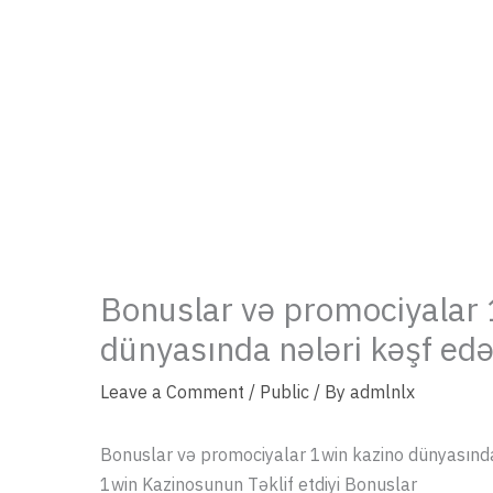
Bonuslar və promociyalar 
dünyasında nələri kəşf edə 
Leave a Comment
/
Public
/ By
admlnlx
Bonuslar və promociyalar 1win kazino dünyasında 
1win Kazinosunun Təklif etdiyi Bonuslar