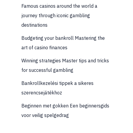
Famous casinos around the world a
journey through iconic gambling
destinations
Budgeting your bankroll Mastering the
art of casino finances
Winning strategies Master tips and tricks
for successful gambling
Bankrollkezelési tippek a sikeres
szerencsejátékhoz
Beginnen met gokken Een beginnersgids
voor veilig spelgedrag