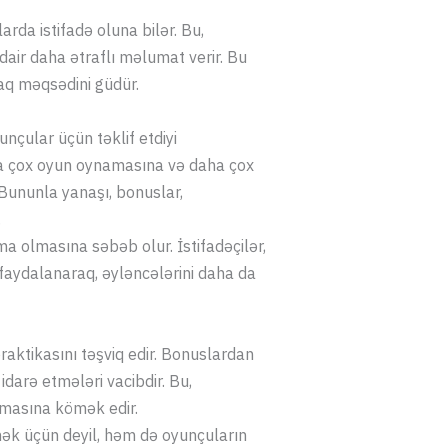
rda istifadə oluna bilər. Bu,
air daha ətraflı məlumat verir. Bu
maq məqsədini güdür.
unçular üçün təklif etdiyi
aha çox oyun oynamasına və daha çox
Bununla yanaşı, bonuslar,
.
ma olmasına səbəb olur. İstifadəçilər,
 faydalanaraq, əyləncələrini daha da
praktikasını təşviq edir. Bonuslardan
idarə etmələri vacibdir. Bu,
amasına kömək edir.
mək üçün deyil, həm də oyunçuların