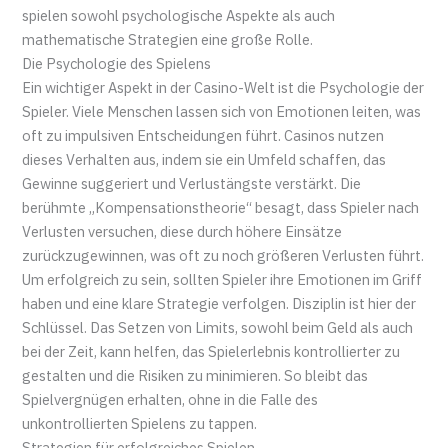
spielen sowohl psychologische Aspekte als auch
mathematische Strategien eine große Rolle.
Die Psychologie des Spielens
Ein wichtiger Aspekt in der Casino-Welt ist die Psychologie der
Spieler. Viele Menschen lassen sich von Emotionen leiten, was
oft zu impulsiven Entscheidungen führt. Casinos nutzen
dieses Verhalten aus, indem sie ein Umfeld schaffen, das
Gewinne suggeriert und Verlustängste verstärkt. Die
berühmte „Kompensationstheorie“ besagt, dass Spieler nach
Verlusten versuchen, diese durch höhere Einsätze
zurückzugewinnen, was oft zu noch größeren Verlusten führt.
Um erfolgreich zu sein, sollten Spieler ihre Emotionen im Griff
haben und eine klare Strategie verfolgen. Disziplin ist hier der
Schlüssel. Das Setzen von Limits, sowohl beim Geld als auch
bei der Zeit, kann helfen, das Spielerlebnis kontrollierter zu
gestalten und die Risiken zu minimieren. So bleibt das
Spielvergnügen erhalten, ohne in die Falle des
unkontrollierten Spielens zu tappen.
Strategien für erfolgreiches Spielen