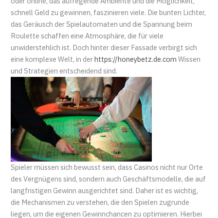
oder online, das aufregende Ambiente und die Möglichkeit,
schnell Geld zu gewinnen, faszinieren viele. Die bunten Lichter,
das Geräusch der Spielautomaten und die Spannung beim
Roulette schaffen eine Atmosphäre, die für viele
unwiderstehlich ist. Doch hinter dieser Fassade verbirgt sich
eine komplexe Welt, in der
https://honeybetz.de.com
Wissen
und Strategien entscheidend sind.
Spieler müssen sich bewusst sein, dass Casinos nicht nur Orte
des Vergnügens sind, sondern auch Geschäftsmodelle, die auf
langfristigen Gewinn ausgerichtet sind. Daher ist es wichtig,
die Mechanismen zu verstehen, die den Spielen zugrunde
liegen, um die eigenen Gewinnchancen zu optimieren. Hierbei