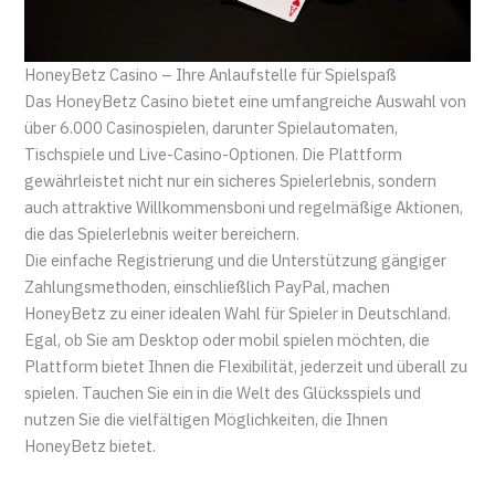
HoneyBetz Casino – Ihre Anlaufstelle für Spielspaß
Das HoneyBetz Casino bietet eine umfangreiche Auswahl von
über 6.000 Casinospielen, darunter Spielautomaten,
Tischspiele und Live-Casino-Optionen. Die Plattform
gewährleistet nicht nur ein sicheres Spielerlebnis, sondern
auch attraktive Willkommensboni und regelmäßige Aktionen,
die das Spielerlebnis weiter bereichern.
Die einfache Registrierung und die Unterstützung gängiger
Zahlungsmethoden, einschließlich PayPal, machen
HoneyBetz zu einer idealen Wahl für Spieler in Deutschland.
Egal, ob Sie am Desktop oder mobil spielen möchten, die
Plattform bietet Ihnen die Flexibilität, jederzeit und überall zu
spielen. Tauchen Sie ein in die Welt des Glücksspiels und
nutzen Sie die vielfältigen Möglichkeiten, die Ihnen
HoneyBetz bietet.