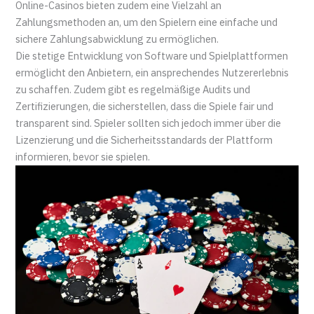
Online-Casinos bieten zudem eine Vielzahl an
Zahlungsmethoden an, um den Spielern eine einfache und
sichere Zahlungsabwicklung zu ermöglichen.
Die stetige Entwicklung von Software und Spielplattformen
ermöglicht den Anbietern, ein ansprechendes Nutzererlebnis
zu schaffen. Zudem gibt es regelmäßige Audits und
Zertifizierungen, die sicherstellen, dass die Spiele fair und
transparent sind. Spieler sollten sich jedoch immer über die
Lizenzierung und die Sicherheitsstandards der Plattform
informieren, bevor sie spielen.