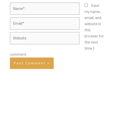
Name*
Save
my name,
email, and
Email*
website in
this
Website
browser for
the next
time I
comment.