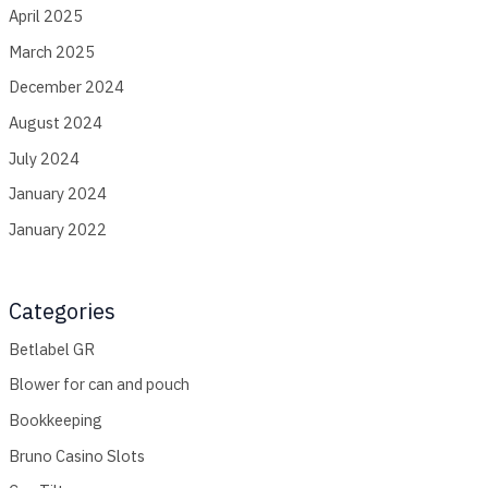
April 2025
March 2025
December 2024
August 2024
July 2024
January 2024
January 2022
Categories
Betlabel GR
Blower for can and pouch
Bookkeeping
Bruno Casino Slots