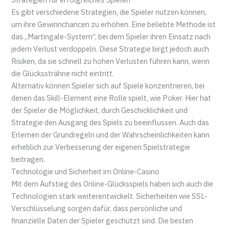
Es gibt verschiedene Strategien, die Spieler nutzen können,
um ihre Gewinnchancen zu erhöhen. Eine beliebte Methode ist
das „Martingale-System“, bei dem Spieler ihren Einsatz nach
jedem Verlust verdoppeln. Diese Strategie birgt jedoch auch
Risiken, da sie schnell zu hohen Verlusten führen kann, wenn
die Glückssträhne nicht eintritt.
Alternativ können Spieler sich auf Spiele konzentrieren, bei
denen das Skill-Element eine Rolle spielt, wie Poker. Hier hat
der Spieler die Möglichkeit, durch Geschicklichkeit und
Strategie den Ausgang des Spiels zu beeinflussen. Auch das
Erlernen der Grundregeln und der Wahrscheinlichkeiten kann
erheblich zur Verbesserung der eigenen Spielstrategie
beitragen.
Technologie und Sicherheit im Online-Casino
Mit dem Aufstieg des Online-Glücksspiels haben sich auch die
Technologien stark weiterentwickelt. Sicherheiten wie SSL-
Verschlüsselung sorgen dafür, dass persönliche und
finanzielle Daten der Spieler geschützt sind. Die besten