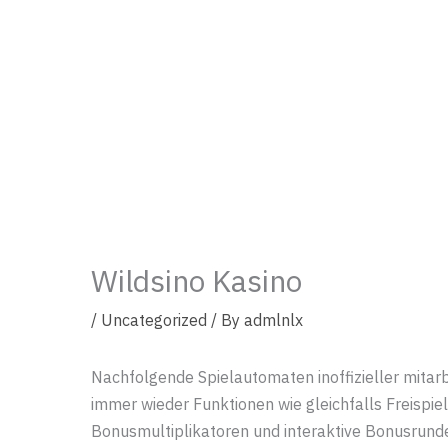
Wildsino Kasino
/
Uncategorized
/ By
admlnlx
Nachfolgende Spielautomaten inoffizieller mitarb
immer wieder Funktionen wie gleichfalls Freispie
Bonusmultiplikatoren und interaktive Bonusrund