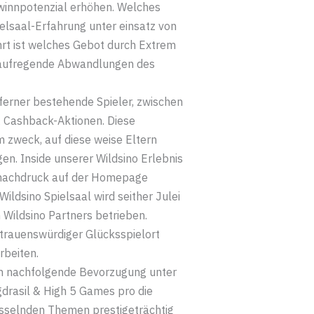
ewinnpotenzial erhöhen. Welches
ielsaal-Erfahrung unter einsatz von
rt ist welches Gebot durch Extrem
e aufregende Abwandlungen des
 ferner bestehende Spieler, zwischen
Cashback-Aktionen. Diese
 zweck, auf diese weise Eltern
en. Inside unserer Wildsino Erlebnis
 nachdruck auf der Homepage
Wildsino Spielsaal wird seither Julei
Wildsino Partners betrieben.
trauenswürdiger Glücksspielort
rbeiten.
n nachfolgende Bevorzugung unter
gdrasil & High 5 Games pro die
esselnden Themen prestigeträchtig