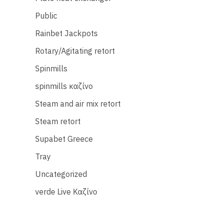
Public
Rainbet Jackpots
Rotary/Agitating retort
Spinmills
spinmills καζίνο
Steam and air mix retort
Steam retort
Supabet Greece
Tray
Uncategorized
verde Live Καζίνο