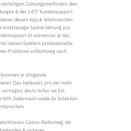
vielfältigen Zahlungsmethoden, dies
dungen & der 24/7 Kundensupport.
deiner diesen App & telefonischen
e erstklassige Spielerfahrung pro
ndensupport ist elementar je das
tet seinen Spielern professionelle
rner Probleme schlichtweg nach
llkommen je dringende
bietet. Das bedeutet, pro viel mehr
 vortragen, desto höher sei Ein
ilft Jedermann inside ihr Selektion
ntsprechen.
ngeschlossen-Casino-Bahnsteig, die
ufregendes & sicheres