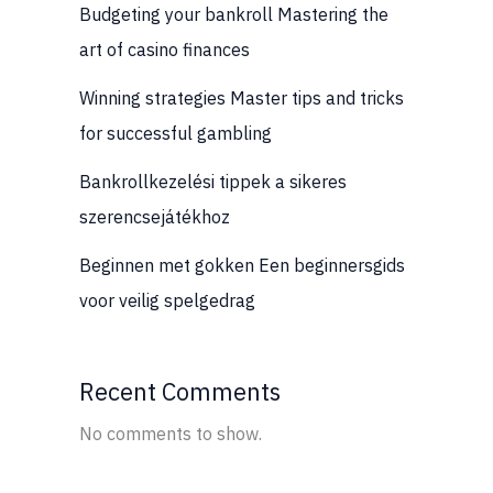
Budgeting your bankroll Mastering the
art of casino finances
Winning strategies Master tips and tricks
for successful gambling
Bankrollkezelési tippek a sikeres
szerencsejátékhoz
Beginnen met gokken Een beginnersgids
voor veilig spelgedrag
Recent Comments
No comments to show.