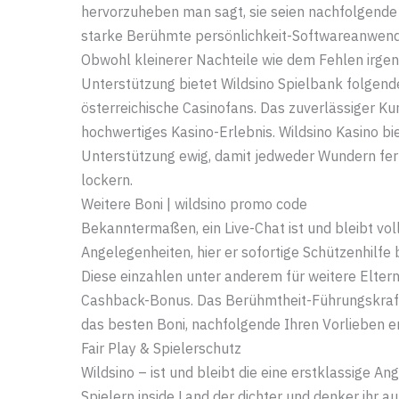
hervorzuheben man sagt, sie seien nachfolgende 
starke Berühmte persönlichkeit-Softwareanwen
Obwohl kleinerer Nachteile wie dem Fehlen irgen
Unterstützung bietet Wildsino Spielbank folgend
österreichische Casinofans. Das zuverlässiger Ku
hochwertiges Kasino-Erlebnis. Wildsino Kasino bie
Unterstützung ewig, damit jedweder Wundern fe
lockern.
Weitere Boni | wildsino promo code
Bekanntermaßen, ein Live-Chat ist und bleibt vo
Angelegenheiten, hier er sofortige Schützenhilfe 
Diese einzahlen unter anderem für weitere Eltern
Cashback-Bonus. Das Berühmtheit-Führungskraft h
das besten Boni, nachfolgende Ihren Vorlieben e
Fair Play & Spielerschutz
Wildsino – ist und bleibt die eine erstklassige A
Spielern inside Land der dichter und denker ihr a