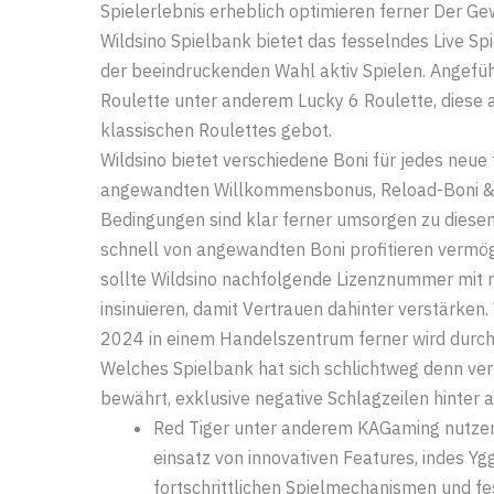
Spielerlebnis erheblich optimieren ferner Der G
Wildsino Spielbank bietet das fesselndes Live Sp
der beeindruckenden Wahl aktiv Spielen.
Angefüh
Roulette unter anderem Lucky 6 Roulette, dies
klassischen Roulettes gebot.
Wildsino bietet verschiedene Boni für jedes neue
angewandten Willkommensbonus, Reload-Boni & 
Bedingungen sind klar ferner umsorgen zu diesem
schnell von angewandten Boni profitieren vermög
sollte Wildsino nachfolgende Lizenznummer mit
insinuieren, damit Vertrauen dahinter verstärken. 
2024 in einem Handelszentrum ferner wird durch 
Welches Spielbank hat sich schlichtweg denn ver
bewährt, exklusive negative Schlagzeilen hinter a
Red Tiger unter anderem KAGaming nutze
einsatz von innovativen Features, indes Yg
fortschrittlichen Spielmechanismen und f