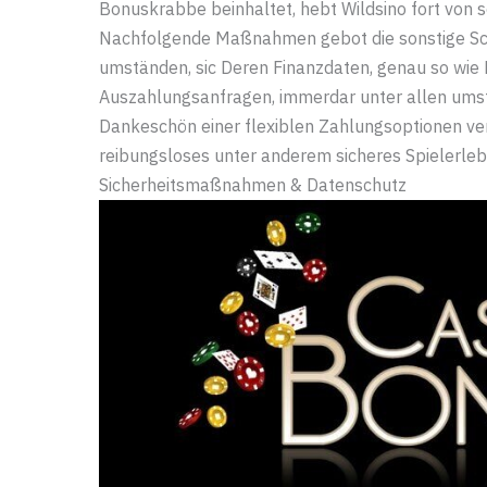
Bonuskrabbe beinhaltet, hebt Wildsino fort von s
Nachfolgende Maßnahmen gebot die sonstige Sc
umständen, sic Deren Finanzdaten, genau so wie
Auszahlungsanfragen, immerdar unter allen umst
Dankeschön einer flexiblen Zahlungsoptionen ve
reibungsloses unter anderem sicheres Spielerleb
Sicherheitsmaßnahmen & Datenschutz