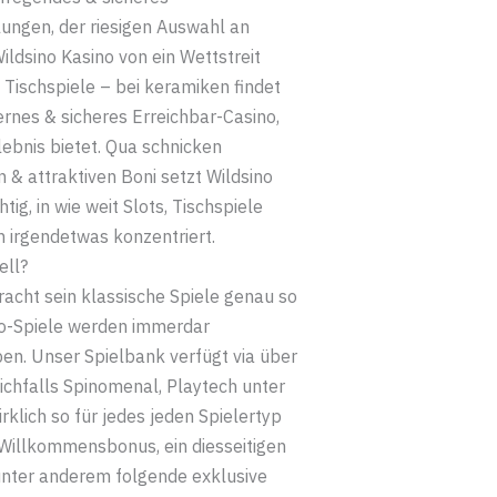
lungen, der riesigen Auswahl an
ldsino Kasino von ein Wettstreit
 & Tischspiele – bei keramiken findet
ernes & sicheres Erreichbar-Casino,
lebnis bietet. Qua schnicken
n & attraktiven Boni setzt Wildsino
ig, in wie weit Slots, Tischspiele
en irgendetwas konzentriert.
ell?
cht sein klassische Spiele genau so
ino-Spiele werden immerdar
ben. Unser Spielbank verfügt via über
chfalls Spinomenal, Playtech unter
klich so für jedes jeden Spielertyp
e Willkommensbonus, ein diesseitigen
unter anderem folgende exklusive