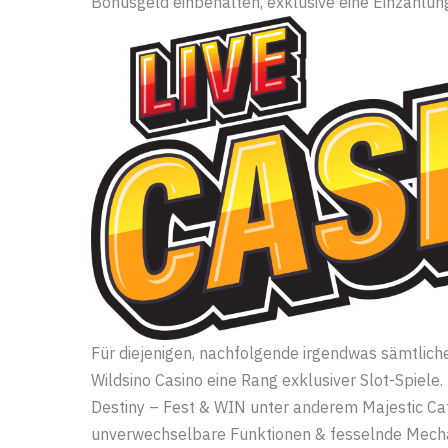
Bonusgeld einbehalten, exklusive eine Einzahlung
Für diejenigen, nachfolgende irgendwas sämtlich
Wildsino Casino eine Rang exklusiver Slot-Spiele
Destiny – Fest & WIN unter anderem Majestic C
unverwechselbare Funktionen & fesselnde Mech