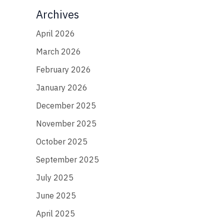
Archives
April 2026
March 2026
February 2026
January 2026
December 2025
November 2025
October 2025
September 2025
July 2025
June 2025
April 2025