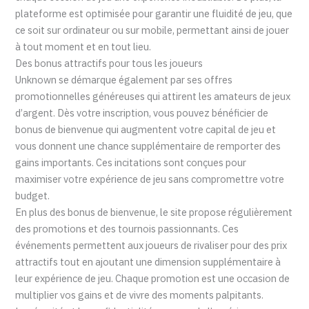
plateforme est optimisée pour garantir une fluidité de jeu, que
ce soit sur ordinateur ou sur mobile, permettant ainsi de jouer
à tout moment et en tout lieu.
Des bonus attractifs pour tous les joueurs
Unknown se démarque également par ses offres
promotionnelles généreuses qui attirent les amateurs de jeux
d’argent. Dès votre inscription, vous pouvez bénéficier de
bonus de bienvenue qui augmentent votre capital de jeu et
vous donnent une chance supplémentaire de remporter des
gains importants. Ces incitations sont conçues pour
maximiser votre expérience de jeu sans compromettre votre
budget.
En plus des bonus de bienvenue, le site propose régulièrement
des promotions et des tournois passionnants. Ces
événements permettent aux joueurs de rivaliser pour des prix
attractifs tout en ajoutant une dimension supplémentaire à
leur expérience de jeu. Chaque promotion est une occasion de
multiplier vos gains et de vivre des moments palpitants.