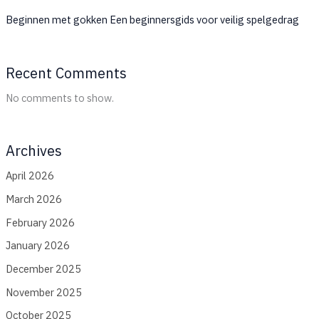
Beginnen met gokken Een beginnersgids voor veilig spelgedrag
Recent Comments
No comments to show.
Archives
April 2026
March 2026
February 2026
January 2026
December 2025
November 2025
October 2025