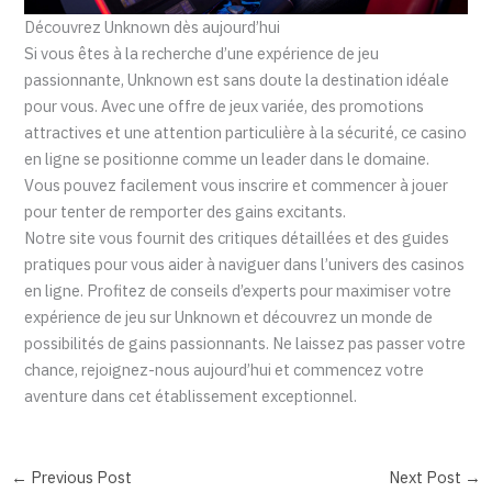
Découvrez Unknown dès aujourd’hui
Si vous êtes à la recherche d’une expérience de jeu
passionnante, Unknown est sans doute la destination idéale
pour vous. Avec une offre de jeux variée, des promotions
attractives et une attention particulière à la sécurité, ce casino
en ligne se positionne comme un leader dans le domaine.
Vous pouvez facilement vous inscrire et commencer à jouer
pour tenter de remporter des gains excitants.
Notre site vous fournit des critiques détaillées et des guides
pratiques pour vous aider à naviguer dans l’univers des casinos
en ligne. Profitez de conseils d’experts pour maximiser votre
expérience de jeu sur Unknown et découvrez un monde de
possibilités de gains passionnants. Ne laissez pas passer votre
chance, rejoignez-nous aujourd’hui et commencez votre
aventure dans cet établissement exceptionnel.
←
Previous Post
Next Post
→