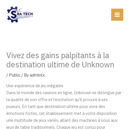
Skip
to
content
Vivez des gains palpitants à la
destination ultime de Unknown
/
Public
/ By
admlnlx
Une expérience de jeu inégalée
Dans le monde des casinos en ligne, Unknown se distingue par
la qualité de son offre et l’excitation qu’il procure à ses
joueurs. En tant que destination ultime pour vivre des
émotions fortes, cet établissement met à votre disposition
une multitude de jeux variés, allant des machines à sous aux
jeux de table traditionnels. Chaque jeu est conçu pour