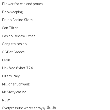
Blower for can and pouch
Bookkeeping
Bruno Casino Slots
Can Tilter
Casino Review 1xbet
Gangsta casino
GGBet Greece
Leon
Link Vao 8xbet 774
Lizaro italy
Millioner Schweiz
Mr Sloty casino
NEW
Overpressure water spray ดูเพื่มเติม