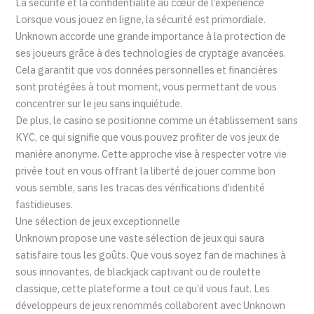
La sécurité et la confidentialité au cœur de l’expérience
Lorsque vous jouez en ligne, la sécurité est primordiale.
Unknown accorde une grande importance à la protection de
ses joueurs grâce à des technologies de cryptage avancées.
Cela garantit que vos données personnelles et financières
sont protégées à tout moment, vous permettant de vous
concentrer sur le jeu sans inquiétude.
De plus, le casino se positionne comme un établissement sans
KYC, ce qui signifie que vous pouvez profiter de vos jeux de
manière anonyme. Cette approche vise à respecter votre vie
privée tout en vous offrant la liberté de jouer comme bon
vous semble, sans les tracas des vérifications d’identité
fastidieuses.
Une sélection de jeux exceptionnelle
Unknown propose une vaste sélection de jeux qui saura
satisfaire tous les goûts. Que vous soyez fan de machines à
sous innovantes, de blackjack captivant ou de roulette
classique, cette plateforme a tout ce qu’il vous faut. Les
développeurs de jeux renommés collaborent avec Unknown