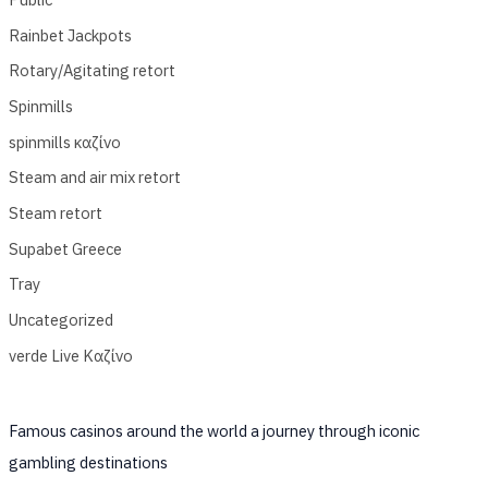
Rainbet Jackpots
Rotary/Agitating retort
Spinmills
spinmills καζίνο
Steam and air mix retort
Steam retort
Supabet Greece
Tray
Uncategorized
verde Live Καζίνο
Famous casinos around the world a journey through iconic
gambling destinations