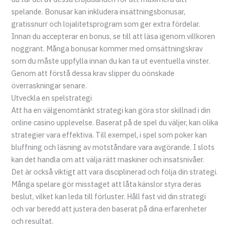
spelande. Bonusar kan inkludera insättningsbonusar,
gratissnurr och lojalitetsprogram som ger extra fördelar.
Innan du accepterar en bonus, se till att läsa igenom villkoren
noggrant. Många bonusar kommer med omsättningskrav
som du måste uppfylla innan du kan ta ut eventuella vinster.
Genom att förstå dessa krav slipper du oönskade
överraskningar senare.
Utveckla en spelstrategi
Att ha en välgenomtänkt strategi kan göra stor skillnad i din
online casino upplevelse. Baserat på de spel du väljer, kan olika
strategier vara effektiva. Till exempel, i spel som poker kan
bluffning och läsning av motståndare vara avgörande. I slots
kan det handla om att välja rätt maskiner och insatsnivåer.
Det är också viktigt att vara disciplinerad och följa din strategi.
Många spelare gör misstaget att låta känslor styra deras
beslut, vilket kan leda till förluster. Håll fast vid din strategi
och var beredd att justera den baserat på dina erfarenheter
och resultat.