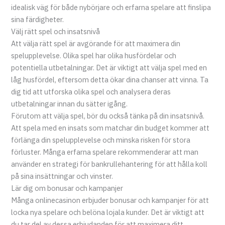
idealisk väg för både nybörjare och erfarna spelare att finslipa
sina färdigheter.
Välj rätt spel och insatsnivå
Att välja rätt spel är avgörande för att maximera din
spelupplevelse. Olika spel har olika husfördelar och
potentiella utbetalningar. Det är viktigt att välja spel med en
låg husfördel, eftersom detta ökar dina chanser att vinna. Ta
dig tid att utforska olika spel och analysera deras
utbetalningar innan du sätter igång.
Förutom att välja spel, bör du också tänka på din insatsnivå.
Att spela med en insats som matchar din budget kommer att
förlänga din spelupplevelse och minska risken för stora
förluster. Många erfarna spelare rekommenderar att man
använder en strategi för bankrullehantering för att hålla koll
på sina insättningar och vinster.
Lär dig om bonusar och kampanjer
Många onlinecasinon erbjuder bonusar och kampanjer för att
locka nya spelare och belöna lojala kunder. Det är viktigt att
du tar del av dessa erbjudanden för att maximera ditt