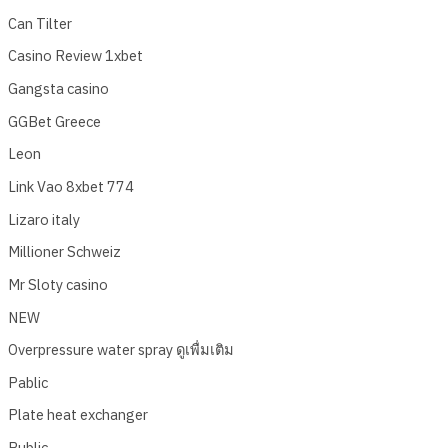
Can Tilter
Casino Review 1xbet
Gangsta casino
GGBet Greece
Leon
Link Vao 8xbet 774
Lizaro italy
Millioner Schweiz
Mr Sloty casino
NEW
Overpressure water spray ดูเพื่มเติม
Pablic
Plate heat exchanger
Public