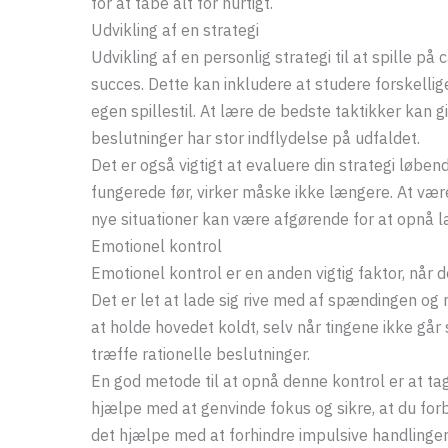
for at tabe alt for hurtigt.
Udvikling af en strategi
Udvikling af en personlig strategi til at spille p
succes. Dette kan inkludere at studere forskellige
egen spillestil. At lære de bedste taktikker kan giv
beslutninger har stor indflydelse på udfaldet.
Det er også vigtigt at evaluere din strategi løben
fungerede før, virker måske ikke længere. At være f
nye situationer kan være afgørende for at opnå l
Emotionel kontrol
Emotionel kontrol er en anden vigtig faktor, når d
Det er let at lade sig rive med af spændingen og 
at holde hovedet koldt, selv når tingene ikke går 
træffe rationelle beslutninger.
En god metode til at opnå denne kontrol er at tag
hjælpe med at genvinde fokus og sikre, at du for
det hjælpe med at forhindre impulsive handlinger, 