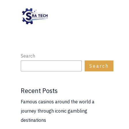
Skip
to
content
Search
Search
Recent Posts
Famous casinos around the world a
journey through iconic gambling
destinations