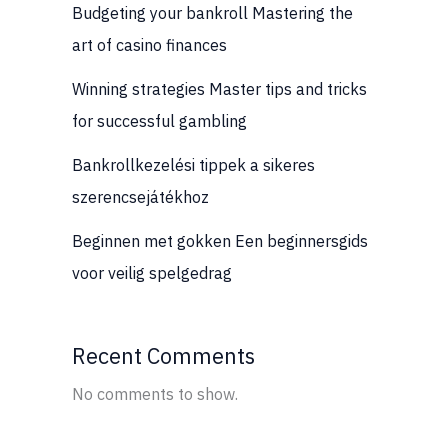
Budgeting your bankroll Mastering the
art of casino finances
Winning strategies Master tips and tricks
for successful gambling
Bankrollkezelési tippek a sikeres
szerencsejátékhoz
Beginnen met gokken Een beginnersgids
voor veilig spelgedrag
Recent Comments
No comments to show.