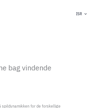
ISR
ne bag vindende
tå spildynamikken for de forskellige