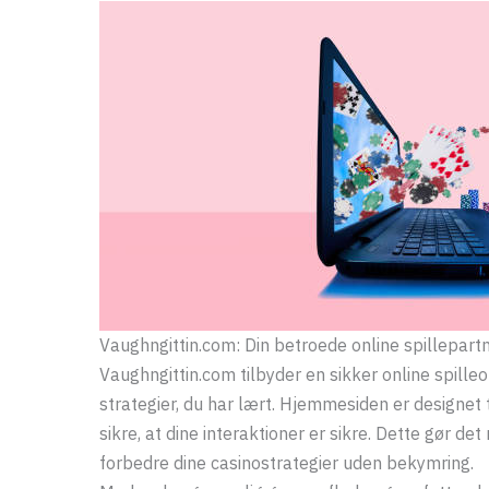
Vaughngittin.com: Din betroede online spillepart
Vaughngittin.com tilbyder en sikker online spill
strategier, du har lært. Hjemmesiden er designet 
sikre, at dine interaktioner er sikre. Dette gør det
forbedre dine casinostrategier uden bekymring.