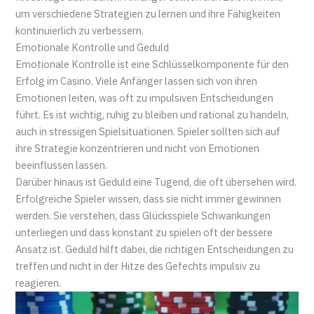
um verschiedene Strategien zu lernen und ihre Fähigkeiten
kontinuierlich zu verbessern.
Emotionale Kontrolle und Geduld
Emotionale Kontrolle ist eine Schlüsselkomponente für den
Erfolg im Casino. Viele Anfänger lassen sich von ihren
Emotionen leiten, was oft zu impulsiven Entscheidungen
führt. Es ist wichtig, ruhig zu bleiben und rational zu handeln,
auch in stressigen Spielsituationen. Spieler sollten sich auf
ihre Strategie konzentrieren und nicht von Emotionen
beeinflussen lassen.
Darüber hinaus ist Geduld eine Tugend, die oft übersehen wird.
Erfolgreiche Spieler wissen, dass sie nicht immer gewinnen
werden. Sie verstehen, dass Glücksspiele Schwankungen
unterliegen und dass konstant zu spielen oft der bessere
Ansatz ist. Geduld hilft dabei, die richtigen Entscheidungen zu
treffen und nicht in der Hitze des Gefechts impulsiv zu
reagieren.