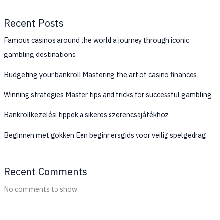
Recent Posts
Famous casinos around the world a journey through iconic
gambling destinations
Budgeting your bankroll Mastering the art of casino finances
Winning strategies Master tips and tricks for successful gambling
Bankrollkezelési tippek a sikeres szerencsejátékhoz
Beginnen met gokken Een beginnersgids voor veilig spelgedrag
Recent Comments
No comments to show.