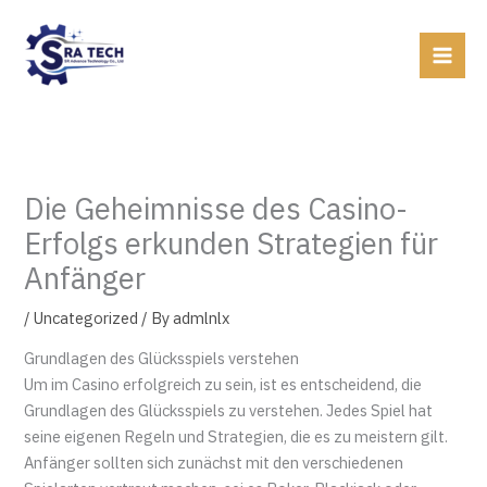
Skip
to
content
Die Geheimnisse des Casino-
Erfolgs erkunden Strategien für
Anfänger
/
Uncategorized
/ By
admlnlx
Grundlagen des Glücksspiels verstehen
Um im Casino erfolgreich zu sein, ist es entscheidend, die
Grundlagen des Glücksspiels zu verstehen. Jedes Spiel hat
seine eigenen Regeln und Strategien, die es zu meistern gilt.
Anfänger sollten sich zunächst mit den verschiedenen