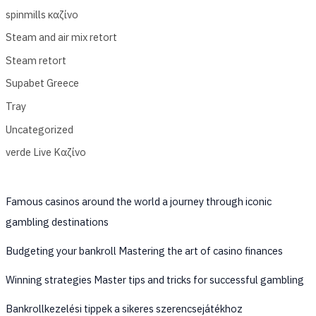
spinmills καζίνο
Steam and air mix retort
Steam retort
Supabet Greece
Tray
Uncategorized
verde Live Καζίνο
Famous casinos around the world a journey through iconic
gambling destinations
Budgeting your bankroll Mastering the art of casino finances
Winning strategies Master tips and tricks for successful gambling
Bankrollkezelési tippek a sikeres szerencsejátékhoz