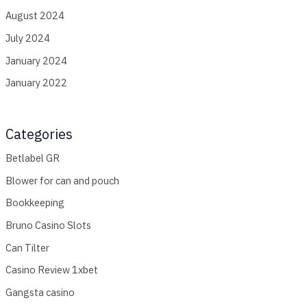
August 2024
July 2024
January 2024
January 2022
Categories
Betlabel GR
Blower for can and pouch
Bookkeeping
Bruno Casino Slots
Can Tilter
Casino Review 1xbet
Gangsta casino