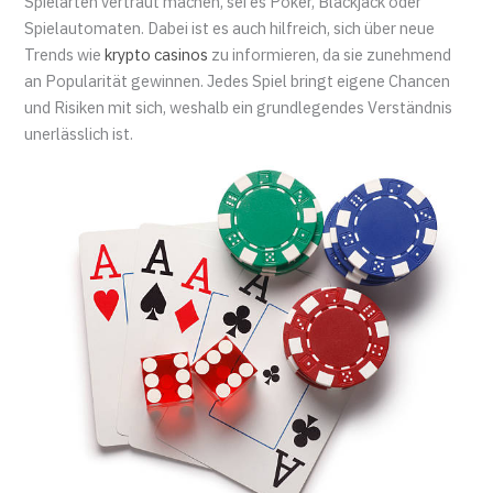
Spielarten vertraut machen, sei es Poker, Blackjack oder
Spielautomaten. Dabei ist es auch hilfreich, sich über neue
Trends wie
krypto casinos
zu informieren, da sie zunehmend
an Popularität gewinnen. Jedes Spiel bringt eigene Chancen
und Risiken mit sich, weshalb ein grundlegendes Verständnis
unerlässlich ist.