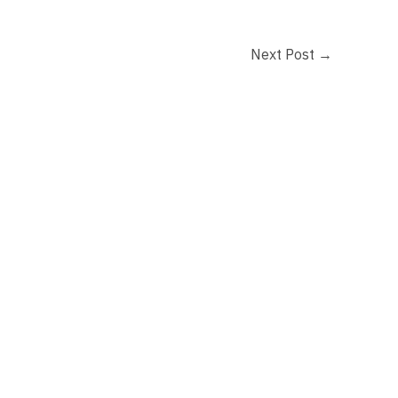
Next Post
→