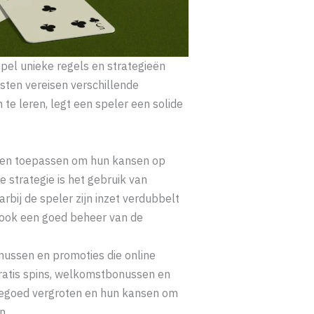
spel unieke regels en strategieën
asten vereisen verschillende
te leren, legt een speler een solide
unnen toepassen om hun kansen op
e strategie is het gebruik van
rbij de speler zijn inzet verdubbelt
st ook een goed beheer van de
nussen en promoties die online
ratis spins, welkomstbonussen en
tegoed vergroten en hun kansen om
n.