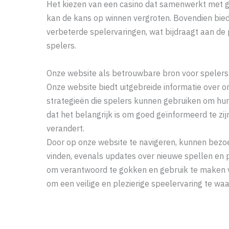
Het kiezen van een casino dat samenwerkt met
kan de kans op winnen vergroten. Bovendien bied
verbeterde spelervaringen, wat bijdraagt aan de
spelers.
Onze website als betrouwbare bron voor spelers
Onze website biedt uitgebreide informatie over o
strategieën die spelers kunnen gebruiken om hun
dat het belangrijk is om goed geïnformeerd te zijn
verandert.
Door op onze website te navigeren, kunnen bezo
vinden, evenals updates over nieuwe spellen en 
om verantwoord te gokken en gebruik te maken va
om een veilige en plezierige speelervaring te wa