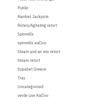
Public
Rainbet Jackpots
Rotary/Agitating retort
Spinmills
spinmills καζίνο
Steam and air mix retort
Steam retort
Supabet Greece
Tray
Uncategorized
verde Live Καζίνο