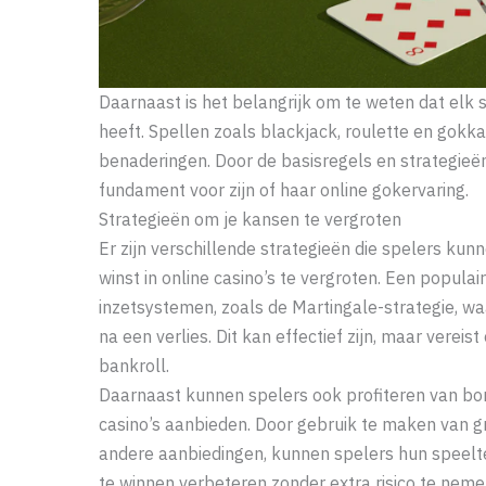
Daarnaast is het belangrijk om te weten dat elk 
heeft. Spellen zoals blackjack, roulette en gokk
benaderingen. Door de basisregels en strategieën 
fundament voor zijn of haar online gokervaring.
Strategieën om je kansen te vergroten
Er zijn verschillende strategieën die spelers k
winst in online casino’s te vergroten. Een populair
inzetsystemen, zoals de Martingale-strategie, waa
na een verlies. Dit kan effectief zijn, maar verei
bankroll.
Daarnaast kunnen spelers ook profiteren van bo
casino’s aanbieden. Door gebruik te maken van g
andere aanbiedingen, kunnen spelers hun speel
te winnen verbeteren zonder extra risico te neme