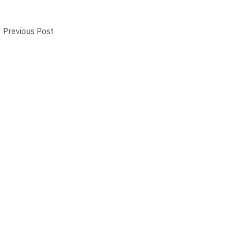
←
Previous Post