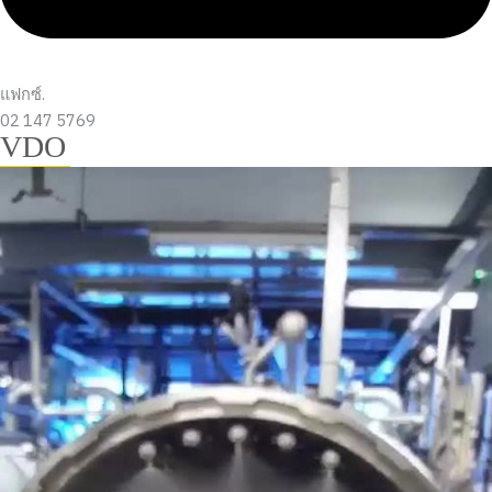
แฟกซ์.
02 147 5769
VDO